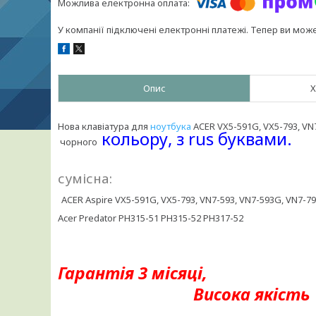
У компанії підключені електронні платежі. Тепер ви мож
Опис
Х
Нова клавіатура для
ноутбука
ACER VX5-591G, VX5-793, VN
кольору, з rus буквами.
чорного
сумісна:
ACER Aspire VX5-591G, VX5-793, VN7-593, VN7-593G, VN7-7
Acer Predator PH315-51 PH315-52 PH317-52
Гарантія 3 місяці,
Висока якість