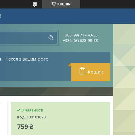
Кошик
!
+380 (99) 717-43-35
+380 (63) 628-98-88
я
Чехол з вашим фото
Кошик
В наявності
Код:
100101670
759 ₴