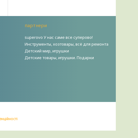
партнери
superovo У нас саме все суперово!
Инструменты, хозтовары, всё для ремонта
Детский мир, игрушки
Детские товары, игрушки. Подарки
енційності