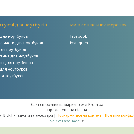
туючі для ноутбуків
ми в соціальних мережах
для ноутбуков
facebook
е части для ноутбуков
instagram
для ноутбуков
тания для ноутбуков
ры для ноутбуков
для ноутбуков
ля ноутбуков
Prom.ua
Сайт створений на маркетплейсі
Продавець на Bigl.ua
НОУТКОМПЛЕКТ - гаджети та аксесуари |
Поскаржитися на контент
|
Політика конфід
Select Language
▼