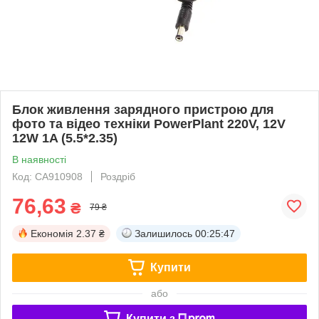
Блок живлення зарядного пристрою для
фото та відео техніки PowerPlant 220V, 12V
12W 1A (5.5*2.35)
В наявності
Код: CA910908
Роздріб
76,63
₴
79 ₴
Економія
2.37 ₴
Залишилось
00:25:47
Купити
або
Купити з