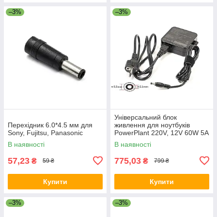
–3%
–3%
Універсальний блок
Перехідник 6.0*4.5 мм для
живлення для ноутбуків
Sony, Fujitsu, Panasonic
PowerPlant 220V, 12V 60W 5A
(5.5*2.1) wall mount
В наявності
В наявності
57,23
775,03
₴
₴
59 ₴
799 ₴
Купити
Купити
–3%
–3%