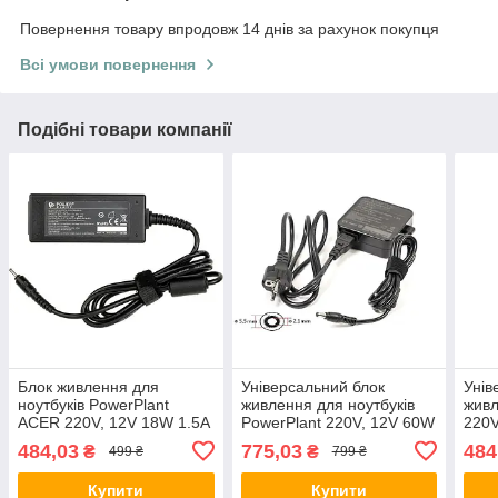
Повернення товару впродовж 14 днів за рахунок покупця
Всі умови повернення
Подібні товари компанії
Блок живлення для
Універсальний блок
Унів
ноутбуків PowerPlant
живлення для ноутбуків
живл
ACER 220V, 12V 18W 1.5A
PowerPlant 220V, 12V 60W
220V
(3.0*1.1)
5A (5.5*2.1) wall mount
(5.5*
484,03
775,03
484
₴
₴
499 ₴
799 ₴
Купити
Купити