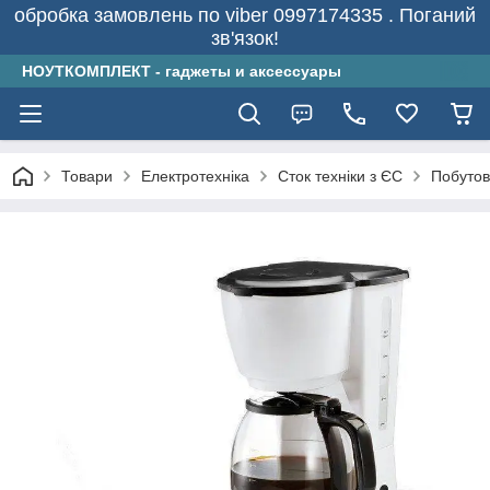
обробка замовлень по viber 0997174335 . Поганий
зв'язок!
НОУТКОМПЛЕКТ - гаджеты и аксессуары
Товари
Електротехніка
Сток техніки з ЄС
Побутов