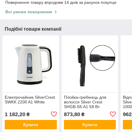
Повернення товару впродовж 14 днів за рахунок покупця
Всі умови повернення
Подібні товари компанії
Електрочайник SilverCrest
Плойка-гребінець для
Відп
SWKK 2200 A1 White
волосся Silver Crest
Silv
SHGB-58-A1 58 Вт
100
1 182,20
873,80
962
₴
₴
Купити
Купити