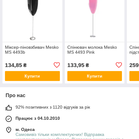
Міксер-піновзбивач Mesko
Спінювач молока Mesko
Спін
MS 4493b
MS 4493 Pink
підс
134,85
133,95
259
₴
₴
Купити
Купити
Про нас
92% позитивних з 1120 відгуків за рік
Працює з 04.10.2010
м. Одеса
Самовивіз тільки комплектуючих! Відправка