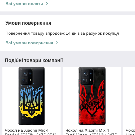
Всі умови оплати
Умови повернення
Повернення товару впродовж 14 днів за рахунок покупця
Всі умови повернення
Подібні товари компанії
Чохол на Xiaomi Mix 4
Чохол на Xiaomi Mix 4
Чохо
Герб v1 "5258u-2475-851"
Герб України "5312u-2475-
Ukra