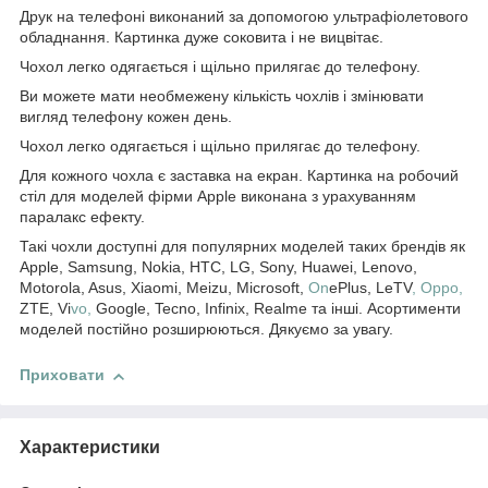
Друк на телефоні виконаний за допомогою ультрафіолетового
обладнання. Картинка дуже соковита і не вицвітає.
Чохол легко одягається і щільно прилягає до телефону.
Ви можете мати необмежену кількість чохлів і змінювати
вигляд телефону кожен день.
Чохол легко одягається і щільно прилягає до телефону.
Для кожного чохла є заставка на екран. Картинка на робочий
стіл для моделей фірми Apple виконана з урахуванням
паралакс ефекту.
Такі чохли доступні для популярних моделей таких брендів як
Apple, Samsung, Nokia, HTC, LG, Sony, Huawei, Lenovo,
Motorola, Asus, Xiaomi, Meizu, Microsoft,
On
ePlus, LeTV
, Oppo,
ZTE, Vi
vo,
Google, Tecno, Infinix, Realme та інші. Асортименти
моделей постійно розширюються. Дякуємо за увагу.
Приховати
Характеристики