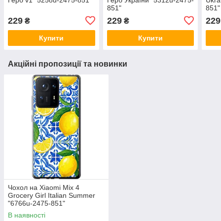
851"
851"
229
229
229
₴
₴
Купити
Купити
Акційні пропозиції та новинки
Чохол на Xiaomi Mix 4
Grocery Girl Italian Summer
"6766u-2475-851"
В наявності