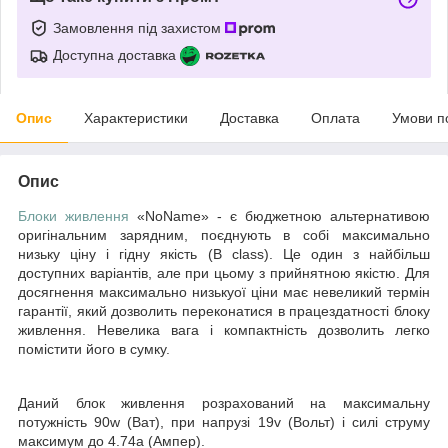
Замовлення під захистом
Доступна доставка
Опис
Характеристики
Доставка
Оплата
Умови п
Опис
Блоки живлення
«NoName»
- є бюджетною альтернативою
оригінальним зарядним, поєднують в собі максимально
низьку ціну і гідну якість
(B class)
. Це один з найбільш
доступних варіантів, але при цьому з прийнятною якістю. Для
досягнення максимально низькуої ціни має невеликий термін
гарантії, який дозволить переконатися в працездатності блоку
живлення. Невелика вага і компактність дозволить легко
помістити його в сумку.
Даний блок живлення розрахований на максимальну
потужність
90w
(Ват)
, при напрузі
19v
(Вольт)
і силі струму
максимум до
4.74a
(Ампер).