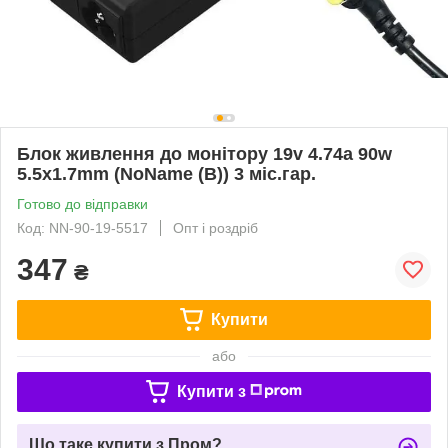
Блок живлення до монітору 19v 4.74a 90w
5.5x1.7mm (NoName (B)) 3 міс.гар.
Готово до відправки
Код: NN-90-19-5517
Опт і роздріб
347
₴
Купити
або
Купити з
Що таке купити з Пром?