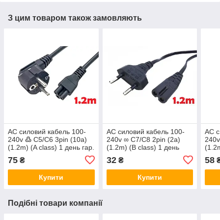
З цим товаром також замовляють
AC силовий кабель 100-
AC силовий кабель 100-
AC с
240v ߷ C5/C6 3pin (10a)
240v ∞ C7/C8 2pin (2a)
240v
(1.2m) (A class) 1 день гар.
(1.2m) (B class) 1 день
(1.2
гар.
гар.
75
32
58
₴
₴
Купити
Купити
Подібні товари компанії