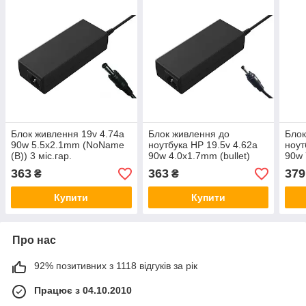
Блок живлення 19v 4.74a
Блок живлення до
Блок
90w 5.5x2.1mm (NoName
ноутбука HP 19.5v 4.62a
ноут
(B)) 3 міс.гар.
90w 4.0x1.7mm (bullet)
90w 
(NoName (B)) 3 міс.гар.
(NoN
363
363
379
₴
₴
Купити
Купити
Про нас
92% позитивних з 1118 відгуків за рік
Працює з 04.10.2010