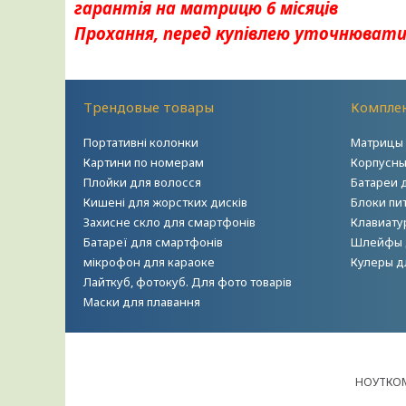
гарантія на матрицю 6 місяців
Прохання, перед купівлею уточнювати
Трендовые товары
Комплек
Портативні колонки
Матрицы 
Картини по номерам
Корпусны
Плойки для волосся
Батареи 
Кишені для жорстких дисків
Блоки пи
Захисне скло для смартфонів
Клавиату
Батареї для смартфонів
Шлейфы 
мікрофон для караоке
Кулеры д
Лайткуб, фотокуб. Для фото товарів
Маски для плавання