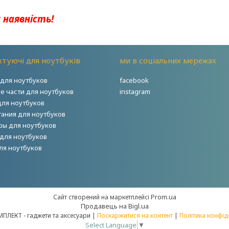
 наявність!
туючі для ноутбуків
ми в соціальних мережах
для ноутбуков
facebook
е части для ноутбуков
instagram
для ноутбуков
тания для ноутбуков
ры для ноутбуков
для ноутбуков
ля ноутбуков
Prom.ua
Сайт створений на маркетплейсі
Продавець на Bigl.ua
НОУТКОМПЛЕКТ - гаджети та аксесуари |
Поскаржитися на контент
|
Політика конфід
Select Language
▼