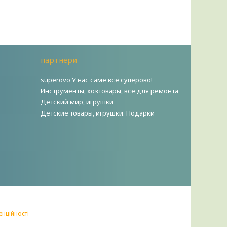
партнери
superovo У нас саме все суперово!
Инструменты, хозтовары, всё для ремонта
Детский мир, игрушки
Детские товары, игрушки. Подарки
енційності