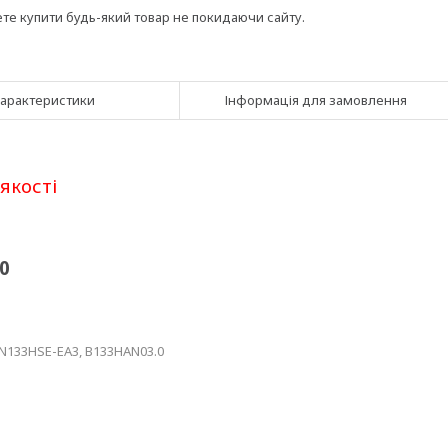
ете купити будь-який товар не покидаючи сайту.
арактеристики
Інформація для замовлення
якості
0
N133HSE-EA3, B133HAN03.0