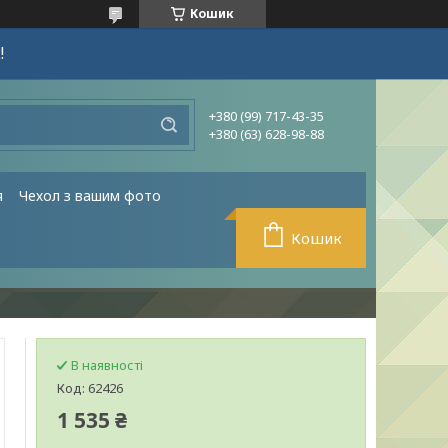
Кошик
!
+380 (99) 717-43-35
+380 (63) 628-98-88
я
Чехол з вашим фото
Кошик
В наявності
Код:
62426
1 535 ₴