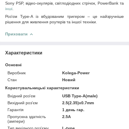
Sony PSP, відео-окулярів, світлодіодних стрічок, PowerBank та
інші
.
Роз'єм Type-A із вбудованим тригером – це найзручніше
рішення для живлення роутерів та іншої техніки.
Приховати
Характеристики
Основні
Виробник
Kolega-Power
Стан
Новий
Користувальницькі характеристики
Вхідний роз'єм
USB Type-A(male)
Вихідний роз'єм
2.5(2.35)x0.7mm
Гарантія
1 день гар.
Пропускна здатність
2.5A
(ампери)
Тип вихідного роз'єму
L-type