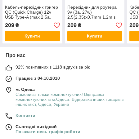
Кабель-перехідник тригер
Перехідник для роутера
Кабе
QC (Quick Charge) 12v
9v (3a, 27w)
QC (
USB Type-A (max 2.5a,
2.5(2.35)x0.7mm 1.2m з
USB 
30w) на 5.5x3.0 or
USB Type-A (male) Quick
30w)
209
209
209
₴
₴
5.0x3.0mm (+ 1.2m з USB
Charge QC тригер (A
USB 
Type-A (male)
class) 1 день гар.
Cha
Купити
Купити
Про нас
92% позитивних з 1118 відгуків за рік
Працює з 04.10.2010
м. Одеса
Самовивіз тільки комплектуючих! Відправка
комплектуючих із м.Одеса. Відправка інших товарів з
інших міст, Одеса, Україна
Контакти
Сьогодні вихідний
Показати весь графік роботи