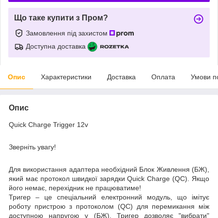
Що таке купити з Пром?
Замовлення під захистом
Доступна доставка
Опис
Характеристики
Доставка
Оплата
Умови п
Опис
Quick Charge
Trigger 12
v
Зверніть увагу!
Для використання адаптера необхідний
Блок Ж
ивлення (БЖ
)
,
який має протокол швидкої зарядки
Quick Charge
(QC)
.
Якщо
його немає, перехідник не працюватиме!
Тригер –
це спеціальний електронний модуль, що імітує
роботу пристрою з протоколом (QC) для перемикання між
доступною напругою у (БЖ). Тригер дозволяє
"вибрати"