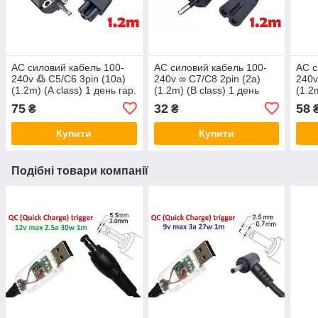
AC силовий кабель 100-
AC силовий кабель 100-
AC с
240v ߷ C5/C6 3pin (10a)
240v ∞ C7/C8 2pin (2a)
240v
(1.2m) (A class) 1 день гар.
(1.2m) (B class) 1 день
(1.2
гар.
гар.
75
32
58
₴
₴
Купити
Купити
Подібні товари компанії