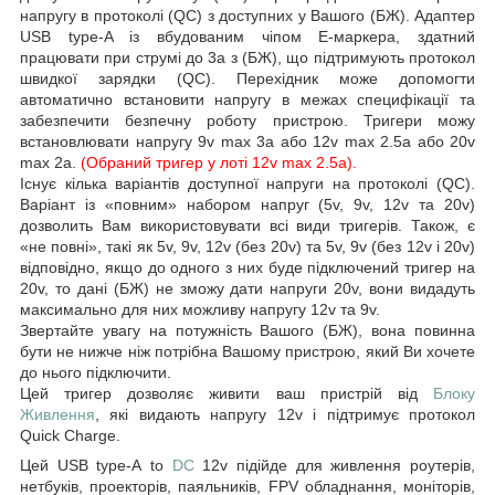
напругу в протоколі (QC) з доступних у Вашого (БЖ). Адаптер
USB type-A із вбудованим чіпом E-маркера, здатний
працювати при струмі
до 3a
з (БЖ), що підтримують протокол
швидкої зарядки (QC). Перехідник може допомогти
автоматично встановити напругу в межах специфікації та
забезпечити безпечну роботу пристрою. Тригери можу
встановлювати напругу
9v max
3a або
12v max
2.5a або
20v
max
2a
.
(
Обраний
тригер у лоті 12
v max 2.5a
)
.
Існує кілька варіантів доступної напруги на протоколі (QC).
Варіант із «повним» набором напруг
(5v, 9v, 12v
та 20v)
дозволить Вам використовувати всі види тригерів. Також, є
«не повні», такі як
5v, 9v, 12v
(без 20v)
та
5v, 9v
(без 12v і 20v)
відповідно, якщо до одного з них буде підключений тригер на
20v, то дані (БЖ) не зможу дати напруги 20v, вони видадуть
максимально для них можливу напругу 12v та 9v.
Звертайте увагу на потужність Вашого (БЖ), вона повинна
бути не нижче ніж потрібна Вашому пристрою, який Ви хочете
до нього підключити.
Цей тригер дозволяє живити ваш пристрій від
Блоку
Живлення
, які видають напругу 12v і підтримує протокол
Quick Charge.
Цей
USB type-A
to
DC
12
v
підійде для живлення роутерів,
нетбуків, проекторів, паяльників, FPV обладнання, моніторів,