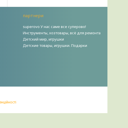
партнери
superovo У нас саме все суперово!
Инструменты, хозтовары, всё для ремонта
Детский мир, игрушки
Детские товары, игрушки. Подарки
енційності