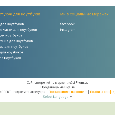
туючі для ноутбуків
ми в соціальних мережах
для ноутбуков
facebook
е части для ноутбуков
instagram
для ноутбуков
тания для ноутбуков
ры для ноутбуков
для ноутбуков
ля ноутбуков
Prom.ua
Сайт створений на маркетплейсі
Продавець на Bigl.ua
НОУТКОМПЛЕКТ - гаджети та аксесуари |
Поскаржитися на контент
|
Політика конфід
Select Language
▼