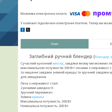
У компанії підключені електронні платежі. Тепер ви мож
Опис
Х
Заглибний ручний блендер (
блендер, 
Сучасний кухонний
міксер
, завдяки якому ми можемо ле
максимальною потужністю 300 Вт і лезами з неіржавкої с
та чищенні завдяки знімній кришці та зручний завдяки 
для змішування.
Леза з неіржавкої сталі
2 режими швидкості
Зручний перемикач
Знімна
кришка
Максимальна потужність: 300 Вт
Номінальна потужність: 200 Вт