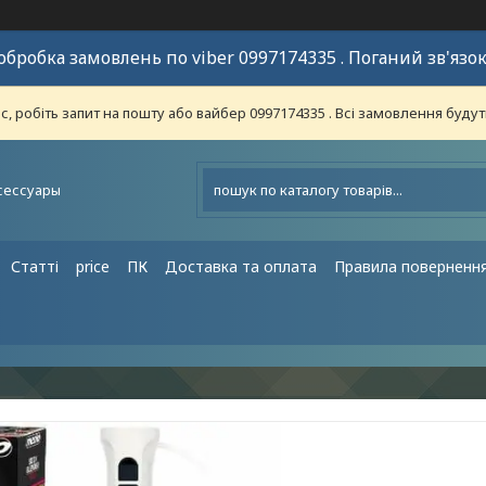
обробка замовлень по viber 0997174335 . Поганий зв'язок
 робіть запит на пошту або вайбер 0997174335 . Всі замовлення будут
сессуары
Статті
price
ПК
Доставка та оплата
Правила поверненн