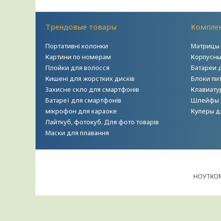
Трендовые товары
Комплек
Портативні колонки
Матрицы 
Картини по номерам
Корпусны
Плойки для волосся
Батареи 
Кишені для жорстких дисків
Блоки пи
Захисне скло для смартфонів
Клавиату
Батареї для смартфонів
Шлейфы 
мікрофон для караоке
Кулеры д
Лайткуб, фотокуб. Для фото товарів
Маски для плавання