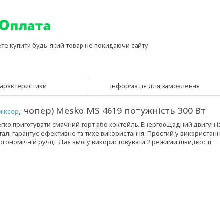
ете купити будь-який товар не покидаючи сайту.
арактеристики
Інформація для замовлення
, чопер) Mesko MS 4619 потужність 300 Вт
міксер
гко приготувати смачний торт або коктейль. Енергоощадний двигун і
талі гарантує ефективне та тихе використання. Простий у використанн
ергономічній ручці. Дає змогу використовувати 2 режими швидкості