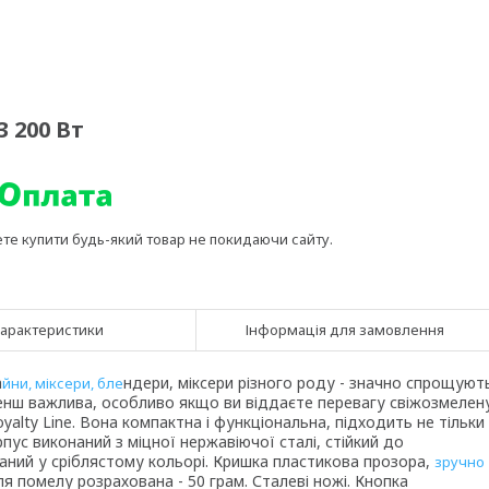
3 200 Вт
ете купити будь-який товар не покидаючи сайту.
арактеристики
Інформація для замовлення
а
ндери, міксери різного роду - значно спрощуют
йни, міксери, бле
менш важлива, особливо якщо ви віддаєте перевагу свіжозмелен
alty Line. Вона компактна і функціональна, підходить не тільки
орпус виконаний з міцної нержавіючої сталі, стійкий до
наний у сріблястому кольорі. Кришка пластикова прозора,
зручно
я помелу розрахована - 50 грам. Сталеві ножі. Кнопка