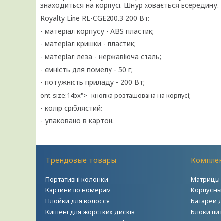
знаходиться на корпусі. Шнур ховається всередину.
Royalty Line RL-CGE200.3 200 Вт:
- матеріал корпусу - АВЅ пластик;
- матеріал кришки - пластик;
- матеріал леза - нержавіюча сталь;
- ємність для помелу - 50 г;
- потужність приладу - 200 Вт;
ont-size:14px">- кнопка розташована на корпусі;
- колір сріблястий;
- упаковано в картон.
Трендовые товары
Комплек
Портативні колонки
Матрицы 
Картини по номерам
Корпусны
Плойки для волосся
Батареи 
Кишені для жорстких дисків
Блоки пи