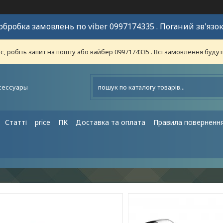
обробка замовлень по viber 0997174335 . Поганий зв'язок
 робіть запит на пошту або вайбер 0997174335 . Всі замовлення будут
сессуары
Статті
price
ПК
Доставка та оплата
Правила поверненн