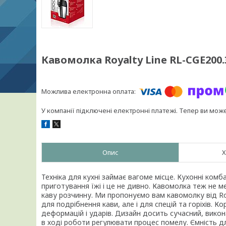
Кавомолка Royalty Line RL-CGE200.
У компанії підключені електронні платежі. Тепер ви мож
Опис
Х
Техніка для кухні займає вагоме місце. Кухонні комб
приготування їжі і це не дивно. Кавомолка теж не 
каву розчинну. Ми пропонуємо вам кавомолку від Roy
для подрібнення кави, але і для спецій та горіхів. К
деформацій і ударів. Дизайн досить сучасний, вико
в ході роботи регулювати процес помелу. Ємність дл