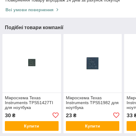
Повернення товару впродовж 14 днів за рахунок покупця
Всі умови повернення
Подібні товари компанії
Мікросхема Texas
Мікросхема Texas
Мікр
Instruments TPS51427TI
Instruments TPS51982 для
Inst
для ноутбука
ноутбука
ноут
30
23
33
₴
₴
Купити
Купити