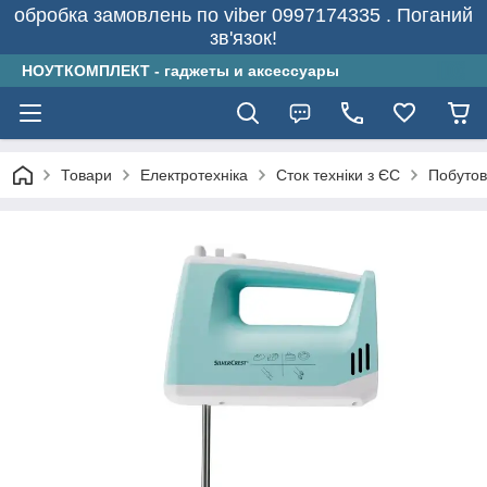
обробка замовлень по viber 0997174335 . Поганий
зв'язок!
НОУТКОМПЛЕКТ - гаджеты и аксессуары
Товари
Електротехніка
Сток техніки з ЄС
Побутов