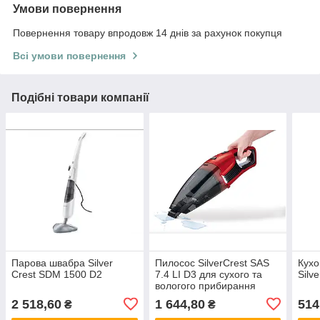
Умови повернення
Повернення товару впродовж 14 днів за рахунок покупця
Всі умови повернення
Подібні товари компанії
Парова швабра Silver
Пилосос SilverCrest SAS
Кухо
Crest SDM 1500 D2
7.4 LI D3 для сухого та
Silv
вологого прибирання
2 518,60
1 644,80
514
₴
₴