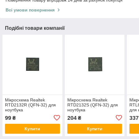
Повернення товару впродовж 14 днів за рахунок покупця
Всі умови повернення
Подібні товари компанії
Мікросхема Realtek
Мікросхема Realtek
Мікр
RTD2132R (QFN-32) для
RTD2132S (QFN-32) для
RTL
ноутбука
ноутбука
для 
99
204
337
₴
₴
Купити
Купити