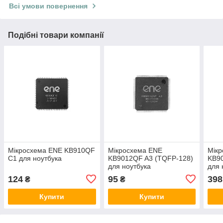
Всі умови повернення
Подібні товари компанії
Мікросхема ENE KB910QF
Мікросхема ENE
Мік
C1 для ноутбука
KB9012QF A3 (TQFP-128)
KB9
для ноутбука
для 
124
95
398
₴
₴
Купити
Купити