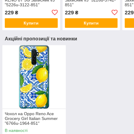
"5226u-3122-851"
851"
851"
229
229
229
₴
₴
Купити
Купити
Акційні пропозиції та новинки
Чохол на Oppo Reno Ace
Grocery Girl Italian Summer
"6766u-1964-851"
В наявності