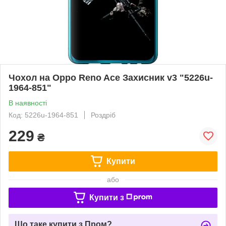
Чохол на Oppo Reno Ace Захисник v3 "5226u-
1964-851"
В наявності
Код: 5226u-1964-851
Роздріб
229
₴
Купити
або
Купити з
Що таке купити з Пром?