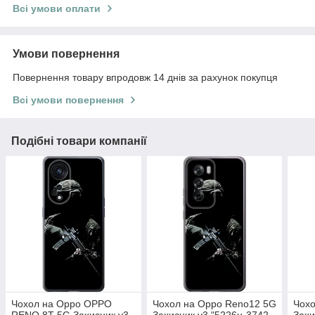
Всі умови оплати
Умови повернення
Повернення товару впродовж 14 днів за рахунок покупця
Всі умови повернення
Подібні товари компанії
Чохол на Oppo OPPO
Чохол на Oppo Reno12 5G
Чохо
RENO 8T 5G Захисник v3
Захисник v3 "5226u-3742-
Захи