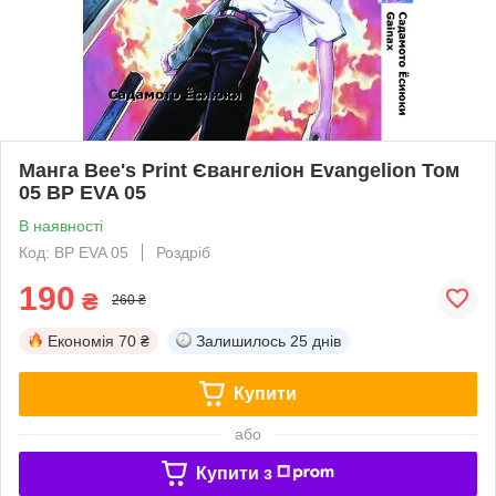
Манга Bee's Print Євангеліон Evangelion Том
05 ВР EVA 05
В наявності
Код: BP EVA 05
Роздріб
190
₴
260 ₴
Економія
70 ₴
Залишилось
25 днів
Купити
або
Купити з