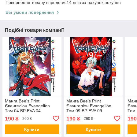
Повернення товару впродовж 14 днів за рахунок покупця
Всі умови повернення
Подібні товари компанії
Манга Bee's Print
Манга Bee's Print
Манг
Євангеліон Evangelion
Євангеліон Evangelion
Єван
Том 04 ВР EVA 04
Том 09 BP EVA 09
Том 
190
190
190
₴
₴
260 ₴
260 ₴
Купити
Купити