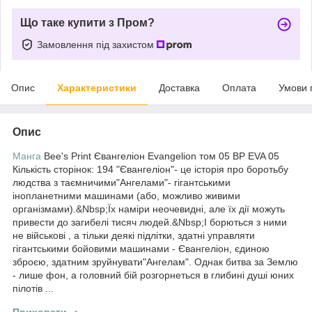
Що таке купити з Пром?
Замовлення під захистом
Опис
Характеристики
Доставка
Оплата
Умови 
Опис
Манга
Bee's Print Євангеліон Evangelion том 05 BP EVA 05
Кількість сторінок: 194 "Євангеліон"- це історія про боротьбу
людства з таємничими"Ангелами"- гігантськими
інопланетними машинами (або, можливо живими
організмами).&Nbsp;Їх наміри неочевидні, але їх дії можуть
привести до загибелі тисяч людей.&Nbsp;І борються з ними
не військові , а тільки деякі підлітки, здатні управляти
гігантськими бойовими машинами - Євангеліон, єдиною
зброєю, здатним зруйнувати"Ангелам". Однак битва за Землю
- лише фон, а головний бій розгорнеться в глибині душі юних
пілотів ...
Приховати