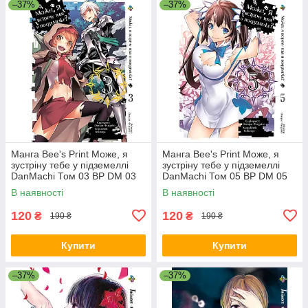
–37%
–37%
Манга Bee's Print Може, я
Манга Bee's Print Може, я
зустріну тебе у підземеллі
зустріну тебе у підземеллі
DanMachi Том 03 BP DM 03
DanMachi Том 05 BP DM 05
В наявності
В наявності
120
120
₴
₴
190 ₴
190 ₴
Купити
Купити
–37%
–37%