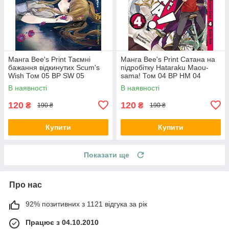
Манга Bee's Print Таємні
Манга Bee's Print Сатана на
бажання відкинутих Scum's
підробітку Hataraku Maou-
Wish Том 05 BP SW 05
sama! Том 04 ВР HM 04
В наявності
В наявності
120
120
₴
₴
190 ₴
190 ₴
Купити
Купити
Показати ще
Про нас
92% позитивних з 1121 відгука за рік
Працює з 04.10.2010