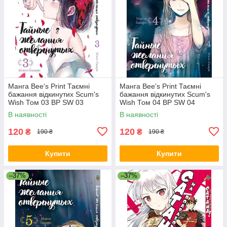
Манга Bee's Print Таємні
Манга Bee's Print Таємні
бажання відкинутих Scum's
бажання відкинутих Scum's
Wish Том 03 BP SW 03
Wish Том 04 BP SW 04
В наявності
В наявності
120
120
₴
₴
190 ₴
190 ₴
Купити
Купити
–37%
–37%