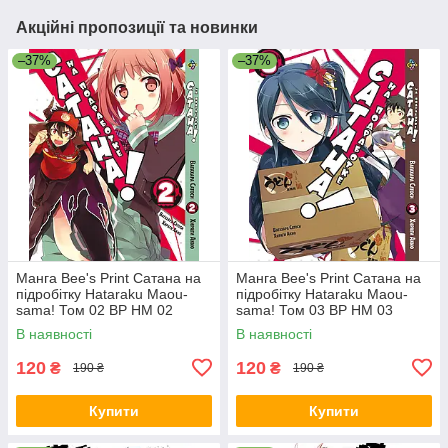
Акційні пропозиції та новинки
–37%
–37%
Манга Bee's Print Сатана на
Манга Bee's Print Сатана на
підробітку Hataraku Maou-
підробітку Hataraku Maou-
sama! Том 02 ВР HM 02
sama! Том 03 ВР HM 03
В наявності
В наявності
120
120
₴
₴
190 ₴
190 ₴
Купити
Купити