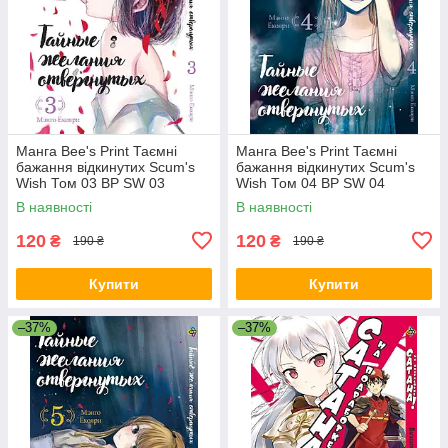
Манга Bee's Print Таємні
Манга Bee's Print Таємні
бажання відкинутих Scum's
бажання відкинутих Scum's
Wish Том 03 BP SW 03
Wish Том 04 BP SW 04
В наявності
В наявності
120
120
₴
₴
190 ₴
190 ₴
Купити
Купити
–37%
–37%