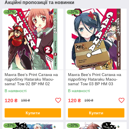
Акційні пропозиції та новинки
–37%
–37%
Манга Bee's Print Сатана на
Манга Bee's Print Сатана на
підробітку Hataraku Maou-
підробітку Hataraku Maou-
sama! Том 02 ВР HM 02
sama! Том 03 ВР HM 03
В наявності
В наявності
120
120
₴
₴
190 ₴
190 ₴
Купити
Купити
–37%
–37%