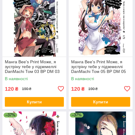
Манга Bee's Print Може, я
Манга Bee's Print Може, я
зустріну тебе у підземеллі
зустріну тебе у підземеллі
DanMachi Том 03 BP DM 03
DanMachi Том 05 BP DM 05
В наявності
В наявності
120
120
₴
₴
190 ₴
190 ₴
Купити
Купити
–37%
–37%