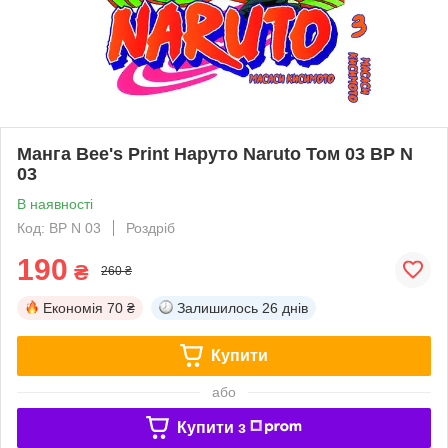
Манга Bee's Print Наруто Naruto Том 03 ВР N
03
В наявності
Код: BP N 03
Роздріб
190
₴
260 ₴
Економія
70 ₴
Залишилось
26 днів
Купити
або
Купити з