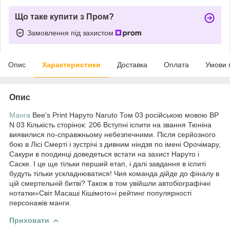
Що таке купити з Пром?
Замовлення під захистом
Опис
Характеристики
Доставка
Оплата
Умови 
Опис
Манга
Bee's Print Наруто Naruto Том 03 російською мовою BP
N 03 Кількість сторінок: 206 Вступні іспити на звання Тюніна
виявилися по-справжньому небезпечними. Після серйозного
бою в Лісі Смерті і зустрічі з дивним ніндзя по імені Орочімару,
Сакури в поодинці доведеться встати на захист Наруто і
Саске. І це ще тільки перший етап, і далі завдання в іспиті
будуть тільки ускладнюватися! Чия команда дійде до фіналу в
цій смертельній битві? Також в том увійшли автобіографічні
нотатки«Світ Масаші Кішімото»і рейтинг популярності
персонажів манги.
Приховати