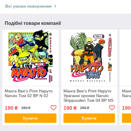
Всі умови повернення
Подібні товари компанії
Манга Bee's Print Наруто
Манга Bee's Print Наруто
Манг
Naruto Том 02 ВР N 02
Ураганні хроніки Naruto
Naru
Shippuuden Том 04 BP NS
04
190
190
190
₴
₴
260 ₴
260 ₴
Купити
Купити