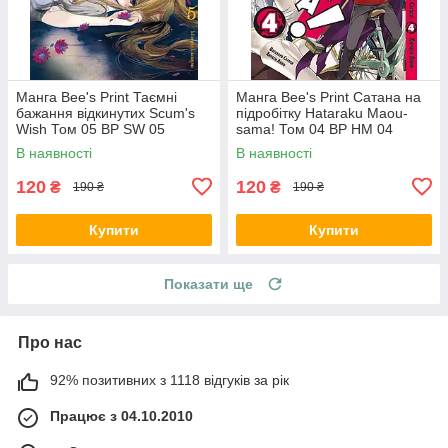
Манга Bee's Print Таємні
Манга Bee's Print Сатана на
бажання відкинутих Scum's
підробітку Hataraku Maou-
Wish Том 05 BP SW 05
sama! Том 04 ВР HM 04
В наявності
В наявності
120
120
₴
₴
190 ₴
190 ₴
Купити
Купити
Показати ще
Про нас
92% позитивних з 1118 відгуків за рік
Працює з 04.10.2010