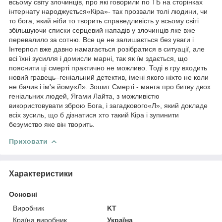
всьому світу злочинців, про які говорили по ТБ на сторінках
інтернату народжується«Кіра»- так прозвали толі людини, чи
то бога, який ніби то творить справедливість у всьому світі
збільшуючи списки серцевий нападів у злочинців яке вже
перевалило за сотню. Все це не залишається без уваги і
Інтерпол вже давно намагається розібратися в ситуації, але
всі їхні зусилля і домисли марні, так як їм здається, що
пояснити ці смерті практично не можливо. Тоді в гру входить
новий гравець–геніальний детектив, імені якого ніхто не коли
не бачив і ім'я йому«Л». Зошит Смерті - манга про битву двох
геніальних людей, Ягами Лайта, з можливістю
використовувати зброю Бога, і загадкового«Л», який докладе
всіх зусиль, що б дізнатися хто такий Кіра і зупинити
безумство яке він творить.
Приховати
Характеристики
Основні
Виробник
KT
Країна виробник
Україна