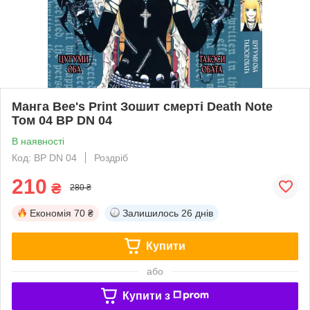
Манга Bee's Print Зошит смерті Death Note
Том 04 BP DN 04
В наявності
Код: BP DN 04
Роздріб
210
₴
280 ₴
Економія
70 ₴
Залишилось
26 днів
Купити
або
Купити з