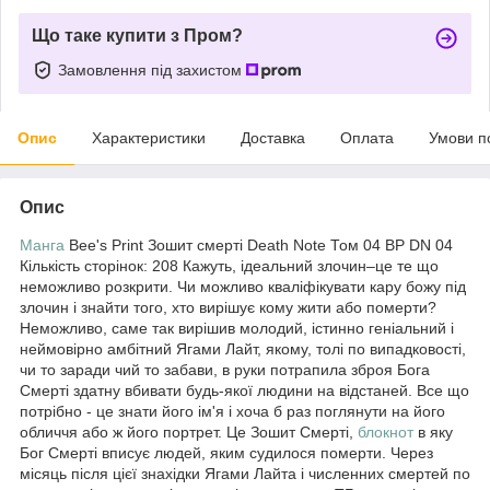
Що таке купити з Пром?
Замовлення під захистом
Опис
Характеристики
Доставка
Оплата
Умови п
Опис
Манга
Bee's Print Зошит смерті Death Note Том 04 BP DN 04
Кількість сторінок: 208 Кажуть, ідеальний злочин–це те що
неможливо розкрити. Чи можливо кваліфікувати кару божу під
злочин і знайти того, хто вирішує кому жити або померти?
Неможливо, саме так вирішив молодий, істинно геніальний і
неймовірно амбітний Ягами Лайт, якому, толі по випадковості,
чи то заради чий то забави, в руки потрапила зброя Бога
Смерті здатну вбивати будь-якої людини на відстаней. Все що
потрібно - це знати його ім'я і хоча б раз поглянути на його
обличчя або ж його портрет. Це Зошит Смерті,
блокнот
в яку
Бог Смерті вписує людей, яким судилося померти. Через
місяць після цієї знахідки Ягами Лайта і численних смертей по