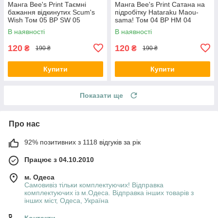
Манга Bee's Print Таємні
Манга Bee's Print Сатана на
бажання відкинутих Scum's
підробітку Hataraku Maou-
Wish Том 05 BP SW 05
sama! Том 04 ВР HM 04
В наявності
В наявності
120
120
₴
₴
190 ₴
190 ₴
Купити
Купити
Показати ще
Про нас
92% позитивних з 1118 відгуків за рік
Працює з 04.10.2010
м. Одеса
Самовивіз тільки комплектуючих! Відправка
комплектуючих із м.Одеса. Відправка інших товарів з
інших міст, Одеса, Україна
Контакти