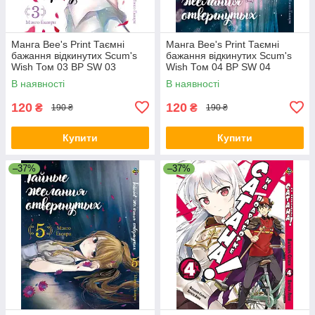
Манга Bee's Print Таємні
Манга Bee's Print Таємні
бажання відкинутих Scum's
бажання відкинутих Scum's
Wish Том 03 BP SW 03
Wish Том 04 BP SW 04
В наявності
В наявності
120
120
₴
₴
190 ₴
190 ₴
Купити
Купити
–37%
–37%