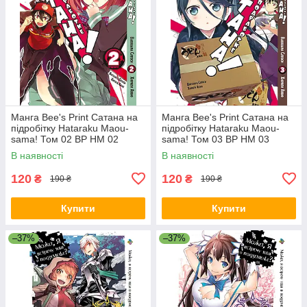
Манга Bee's Print Сатана на
Манга Bee's Print Сатана на
підробітку Hataraku Maou-
підробітку Hataraku Maou-
sama! Том 02 ВР HM 02
sama! Том 03 ВР HM 03
В наявності
В наявності
120
120
₴
₴
190 ₴
190 ₴
Купити
Купити
–37%
–37%