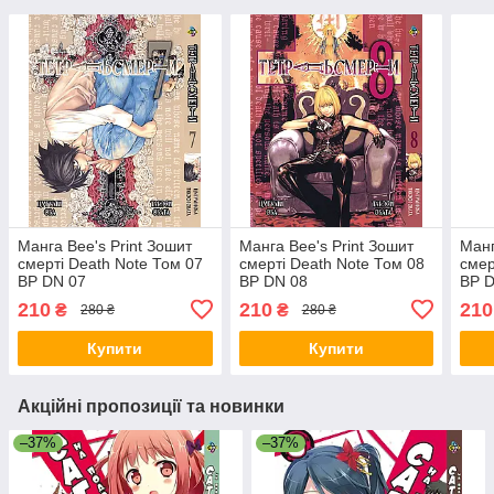
Манга Bee's Print Зошит
Манга Bee's Print Зошит
Манг
смерті Death Note Том 07
смерті Death Note Том 08
смер
BP DN 07
BP DN 08
BP 
210
210
210
₴
₴
280 ₴
280 ₴
Купити
Купити
Акційні пропозиції та новинки
–37%
–37%