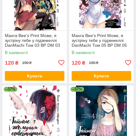
Манга Bee's Print Може, я
Манга Bee's Print Може, я
зустріну тебе у підземеллі
зустріну тебе у підземеллі
DanMachi Том 03 BP DM 03
DanMachi Том 05 BP DM 05
В наявності
В наявності
120
120
₴
₴
190 ₴
190 ₴
Купити
Купити
–37%
–37%