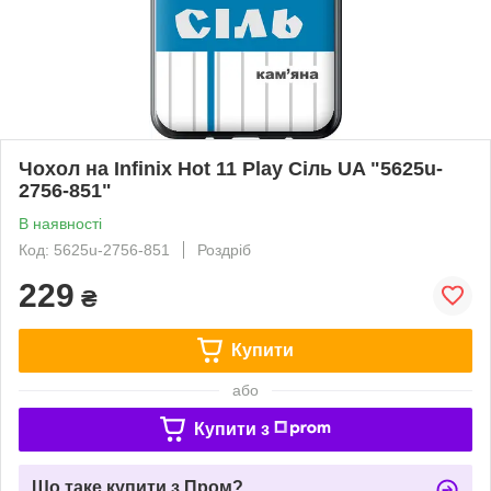
Чохол на Infinix Hot 11 Play Сіль UA "5625u-
2756-851"
В наявності
Код: 5625u-2756-851
Роздріб
229
₴
Купити
або
Купити з
Що таке купити з Пром?