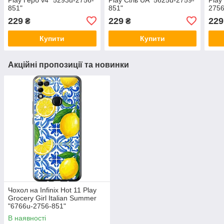
851"
851"
2756
229
229
229
₴
₴
Купити
Купити
Акційні пропозиції та новинки
Чохол на Infinix Hot 11 Play
Grocery Girl Italian Summer
"6766u-2756-851"
В наявності