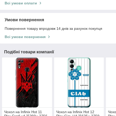
Всі умови оплати
Умови повернення
Повернення товару впродовж 14 днів за рахунок покупця
Всі умови повернення
Подібні товари компанії
Чохол на Infinix Hot 11
Чохол на Infinix Hot 12
Чохо
Play Герб v4 "5293u-2756-
Play Сіль UA "5625u-2759-
Play