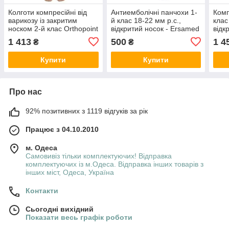
Колготи компресійні від
Антиемболічні панчохи 1-
Комп
варикозу із закритим
й клас 18-22 мм р.с.,
клас
носком 2-й клас Orthopoint
відкритий носок - Ersamed
відк
ERSA-511 антиварикозні
ERSA-516
Ers
1 413
500
1 4
₴
₴
колготи Розмір L
ЧОР
Купити
Купити
Про нас
92% позитивних з 1119 відгуків за рік
Працює з 04.10.2010
м. Одеса
Самовивіз тільки комплектуючих! Відправка
комплектуючих із м.Одеса. Відправка інших товарів з
інших міст, Одеса, Україна
Контакти
Сьогодні вихідний
Показати весь графік роботи