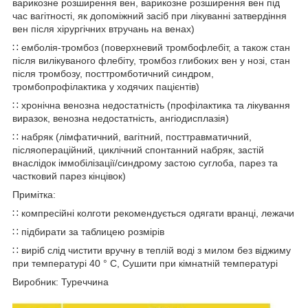
варикозне розширення вен, варикозне розширення вен під
час вагітності, як допоміжний засіб при лікуванні затвердіння
вен після хірургічних втручань на венах)
∷ емболія-тромбоз (поверхневий тромбофлебіт, а також стан
після вилікуваного флебіту, тромбоз глибоких вен у нозі, стан
після тромбозу, посттромботичний синдром,
тромбопрофілактика у ходячих пацієнтів)
∷ хронічна венозна недостатність (профілактика та лікування
виразок, венозна недостатність, ангіодисплазія)
∷ набряк (лімфатичний, вагітний, посттравматичний,
післяопераційний, циклічний спонтанний набряк, застій
внаслідок іммобілізації/синдрому застою суглоба, парез та
частковий парез кінцівок)
Примітка:
∷ компресійні колготи рекомендується одягати вранці, лежачи
∷ підбирати за таблицею розмірів
∷ виріб слід чистити вручну в теплій воді з милом без віджиму
при температурі 40 ° C, Сушити при кімнатній температурі
Виробник: Туреччина