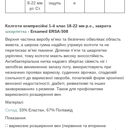
8-22 мм
ощупь
е
рт. Ст.
Колготи компресійні 1-й клас 18-22 мм р.с., закрита
шкарпетка
- Ersamed ERSA-508
Верхня частина виробу м'яко та безпечно обволікає область
живота, а широка гумка надійно утримує колготи та не
перетискає м'які тканини. Ділянки п'яти та шкарпетки
укріплені, тому колготи мають високу зносостійкість.
Антибактеріальна нитка надовго зберігає свіжість ніг і
запобігає виникненню запаху поту, використовують при
незначних проявах варикозу, судинних зірочках, спадковій
схильності до варикозної хвороби, початковій формі хронічної
венозної недостатності, діабеті, ревматизмі та інших
захворюваннях з ризиком. Також для профілактики
варикозного розширення вен.
Матеріал:
Склад
: 33% Еластан, 67% Поліамід
Показання:
∷ варикозне розширення вен (первинне та вторинне