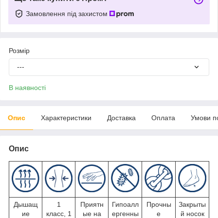
Замовлення під захистом
Розмір
---
В наявності
Опис
Характеристики
Доставка
Оплата
Умови п
Опис
Дышащ
1
Приятн
Гипоалл
Прочны
Закрыты
ие
класс, 1
ые на
ергенны
е
й носок