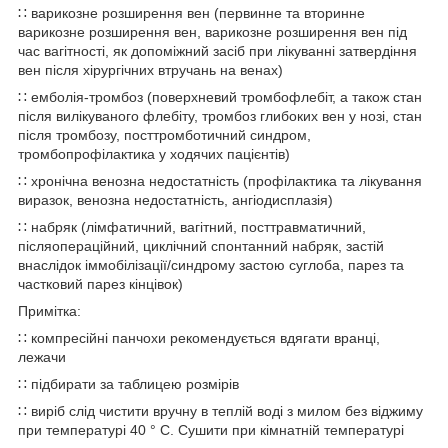
∷ варикозне розширення вен (первинне та вторинне
варикозне розширення вен, варикозне розширення вен під
час вагітності, як допоміжний засіб при лікуванні затвердіння
вен після хірургічних втручань на венах)
∷ емболія-тромбоз (поверхневий тромбофлебіт, а також стан
після вилікуваного флебіту, тромбоз глибоких вен у нозі, стан
після тромбозу, посттромботичний синдром,
тромбопрофілактика у ходячих пацієнтів)
∷ хронічна венозна недостатність (профілактика та лікування
виразок, венозна недостатність, ангіодисплазія)
∷ набряк (лімфатичний, вагітний, посттравматичний,
післяопераційний, циклічний спонтанний набряк, застій
внаслідок іммобілізації/синдрому застою суглоба, парез та
частковий парез кінцівок)
Примітка:
∷ компресійні панчохи рекомендується вдягати вранці,
лежачи
∷ підбирати за таблицею розмірів
∷ виріб слід чистити вручну в теплій воді з милом без віджиму
при температурі 40 ° C. Сушити при кімнатній температурі