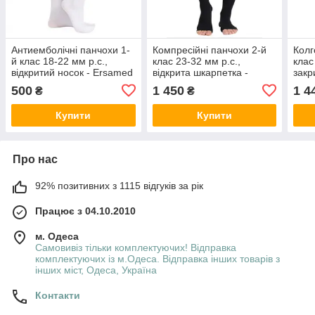
Антиемболічні панчохи 1-
Компресійні панчохи 2-й
Колг
й клас 18-22 мм р.с.,
клас 23-32 мм р.с.,
клас
відкритий носок - Ersamed
відкрита шкарпетка -
закр
ERSA-516
Ersamed ERSA-510-1
Ers
500
1 450
1 4
₴
₴
ЧОРНІ
Купити
Купити
Про нас
92% позитивних з 1115 відгуків за рік
Працює з 04.10.2010
м. Одеса
Самовивіз тільки комплектуючих! Відправка
комплектуючих із м.Одеса. Відправка інших товарів з
інших міст, Одеса, Україна
Контакти