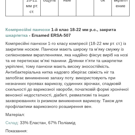
мм рт.
ение
ст.
Компресійні панчохи
1-й клас 18-22 мм р.с., закрита
шкарпетка
- Ersamed ERSA-507
Компресійні панчохи 1-го класу компресії (18-22 мм рт. ст.) із
закритим носком. Панчохи мають широку та м'яку смужку із
силіконовими вкрапленнями, яка надійно фіксує виріб на нозі
та не перетискає м'які тканини. Ділянки п'яти та шкарпетки
укріплені, тому панчохи мають високу зносостійкість.
Антибактеріальна нитка надовго зберігає свіжість ніг та
запобігає виникненню запаху поту. використовують при
незначних проявах варикозу, судинних зірочках, спадковій
схильності до варикозної хвороби, початковій формі хронічної
венозної недостатності, діабеті, ревматизмі та інших
захворюваннях із ризиком виникнення варикозу. Також для
профілактики варикозного розширення вен.
Матеріал:
Склад
: 33% Еластан, 67% Поліамід
Показання: