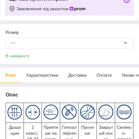
Замовлення під захистом
Розмір
---
В наявності
Опис
Характеристики
Доставка
Оплата
Умови п
Опис
Дыша
1
Приятн
Гипоал
Прочн
Закрыт
Силико
щие
класс,
ые на
лерген
ые
ый нос
н.
18-22
ощупь
ные
ок
вкрапл