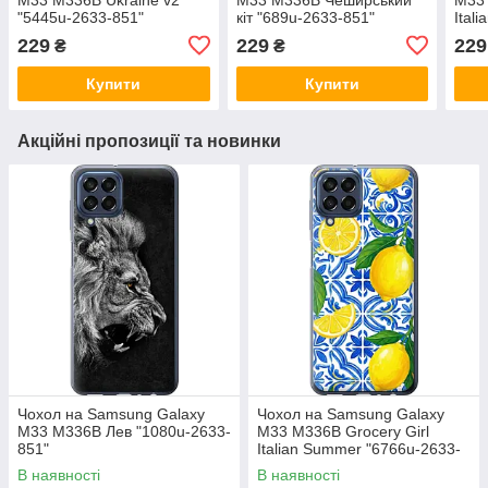
"5445u-2633-851"
кіт "689u-2633-851"
Ital
2633
229
229
229
₴
₴
Купити
Купити
Акційні пропозиції та новинки
Чохол на Samsung Galaxy
Чохол на Samsung Galaxy
M33 M336B Лев "1080u-2633-
M33 M336B Grocery Girl
851"
Italian Summer "6766u-2633-
851"
В наявності
В наявності