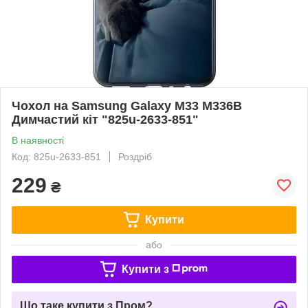
Чохол на Samsung Galaxy M33 M336B
Димчастий кіт "825u-2633-851"
В наявності
Код: 825u-2633-851
Роздріб
229
₴
Купити
або
Купити з
Що таке купити з Пром?