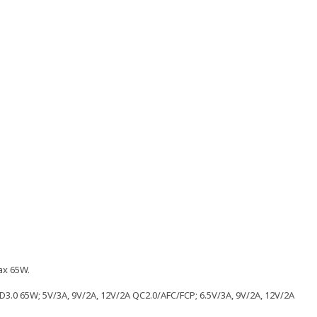
ax 65W.
D3.0 65W; 5V/3A, 9V/2A, 12V/2A QC2.0/AFC/FCP; 6.5V/3A, 9V/2A, 12V/2A