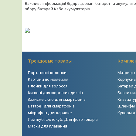
Важлива інформація! Відпрацьовані батареї та акумулят
збору батарей і/або акумуляторів.
Трендовые товары
Комплек
Портативні колонки
Матрицы 
Картини по номерам
Корпусны
Плойки для волосся
Батареи 
Кишені для жорстких дисків
Блоки пи
Захисне скло для смартфонів
Клавиату
Батареї для смартфонів
Шлейфы 
мікрофон для караоке
Кулеры д
Лайткуб, фотокуб. Для фото товарів
Маски для плавання