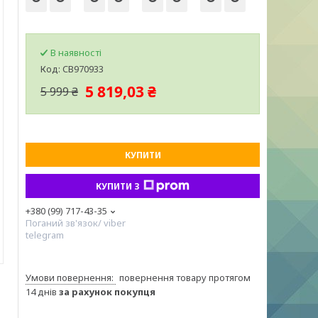
В наявності
Код:
CB970933
5 819,03 ₴
5 999 ₴
КУПИТИ
КУПИТИ З
+380 (99) 717-43-35
Поганий зв'язок/ viber
telegram
повернення товару протягом
14 днів
за рахунок покупця