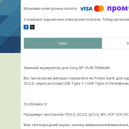
У компанії підключені електронні платежі. Тепер ви мож
Опис
Х
Змінний акумулятор для Sony BP-VL99 7000mAh
Він також може використовуватися як Power bank для з
QC3.0, через роз'єми USB Type-C і USB Type-A (телефони,
Особливості:
Підтримує протоколи: PD3.0, QC2.0, QC3.0, AFC, FCP, SCP, DCP
Має світлодіодний екран, кнопку ввімкнення/вимкнення, 