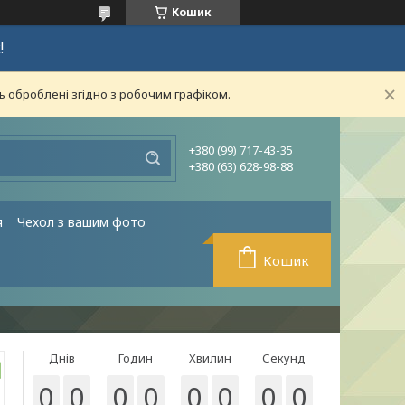
Кошик
!
ь оброблені згідно з робочим графіком.
+380 (99) 717-43-35
+380 (63) 628-98-88
я
Чехол з вашим фото
Кошик
Днів
Годин
Хвилин
Секунд
0
0
0
0
0
0
0
0