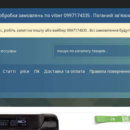
обробка замовлень по viber 0997174335 . Поганий зв'язок
 робіть запит на пошту або вайбер 0997174335 . Всі замовлення будут
сессуары
Статті
price
ПК
Доставка та оплата
Правила поверненн
–3%