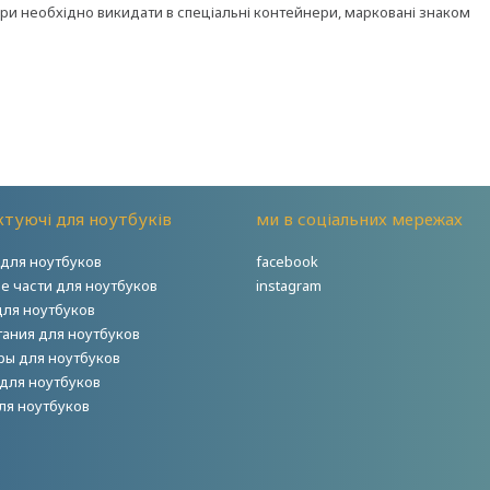
ори необхідно викидати в спеціальні контейнери, марковані знаком
туючі для ноутбуків
ми в соціальних мережах
для ноутбуков
facebook
е части для ноутбуков
instagram
для ноутбуков
тания для ноутбуков
ры для ноутбуков
для ноутбуков
ля ноутбуков