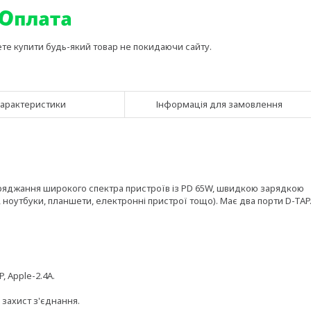
ете купити будь-який товар не покидаючи сайту.
арактеристики
Інформація для замовлення
аряджання широкого спектра пристроїв із PD 65W, швидкою зарядкою
 ноутбуки, планшети, електронні пристрої тощо). Має два порти D-TAP
, Apple-2.4A.
захист з'єднання.