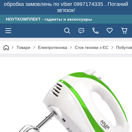
обробка замовлень по viber 0997174335 . Поганий
зв'язок!
НОУТКОМПЛЕКТ - гаджеты и аксессуары
Товари
Електротехніка
Сток техніки з ЄС
Побутов