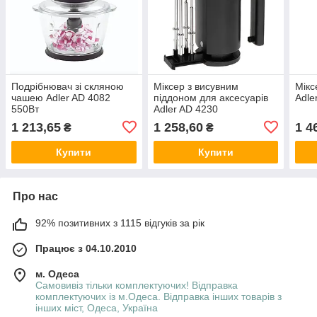
Подрібнювач зі скляною
Міксер з висувним
Мікс
чашею Adler AD 4082
піддоном для аксесуарів
Adle
550Вт
Adler AD 4230
1 213,65
1 258,60
1 4
₴
₴
Купити
Купити
Про нас
92% позитивних з 1115 відгуків за рік
Працює з 04.10.2010
м. Одеса
Самовивіз тільки комплектуючих! Відправка
комплектуючих із м.Одеса. Відправка інших товарів з
інших міст, Одеса, Україна