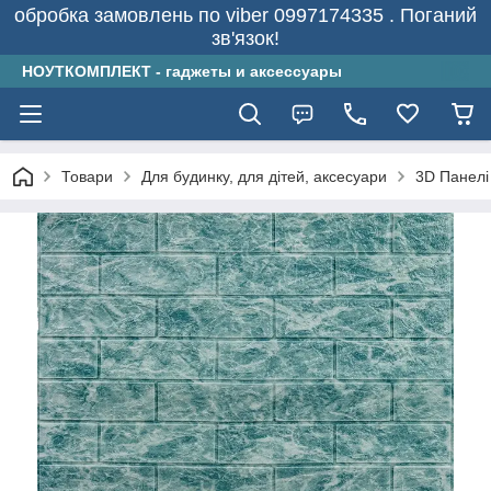
обробка замовлень по viber 0997174335 . Поганий
зв'язок!
НОУТКОМПЛЕКТ - гаджеты и аксессуары
Товари
Для будинку, для дітей, аксесуари
3D Панелі 