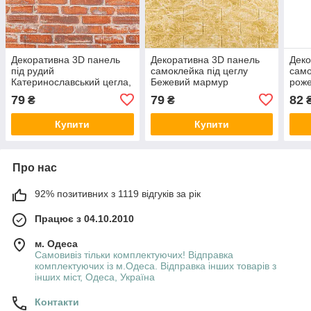
Декоративна 3D панель
Декоративна 3D панель
Деко
під рудий
самоклейка під цеглу
само
Катеринославський цегла,
Бежевий мармур
роже
самоклейка 700х770х3мм
700х770х3мм (062-3) SW-
700х
79
79
82
₴
₴
(044-3) SW-00000696
00000694
000
Купити
Купити
Про нас
92% позитивних з 1119 відгуків за рік
Працює з 04.10.2010
м. Одеса
Самовивіз тільки комплектуючих! Відправка
комплектуючих із м.Одеса. Відправка інших товарів з
інших міст, Одеса, Україна
Контакти