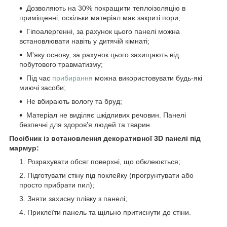
Дозволяють на 30% покращити теплоізоляцію в
приміщенні, оскільки матеріал має закриті пори;
Гіпоалергенні, за рахунок цього панелі можна
встановлювати навіть у дитячій кімнаті;
М'яку основу, за рахунок цього захищають від
побутового травматизму;
Під час
прибирання
можна використовувати будь-які
миючі засоби;
Не вбирають вологу та бруд;
Матеріал не виділяє шкідливих речовин. Панелі
безпечні для здоров'я людей та тварин.
Посібник із встановлення декоративної 3D панелі під
мармур:
Розрахувати обсяг поверхні, що обклеюється;
Підготувати стіну під поклейку (прогрунтувати або
просто прибрати пил);
Зняти захисну плівку з панелі;
Приклеїти панель та щільно притиснути до стіни.