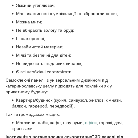
Якісний утеплювач;
Має властивості шумоізоляції та вібропоглинання;
Можна мити;
Не вбирають вологу та бруд;
Гіпоалергенні;
Незаймистий матеріал;
М'які та безпечні для дітей;
Не виділяють шкідливих випарів;
Є всі необхідні сертифікати.
Самоклеючі панелі, з універсальним дизайном під
катеринославську цеглу підходять для поклейки як у
приватному будинку:
Квартира/будинок (кухня, санвузол, житлові кімнати,
балкон, гардероб, передпокій).
Так і в громадських місцях:
Магазини, паби, кафе, шоу руми,
офіси
, гаражі, дачі,
ігрові зали.
Інструкція з встановлення декоративної 3D панелі під