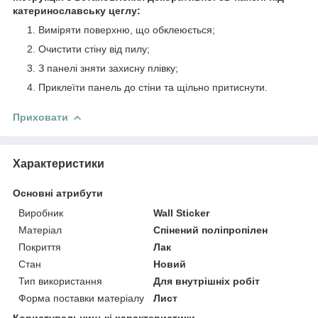
катеринославську цеглу:
Виміряти поверхню, що обклеюється;
Очистити стіну від пилу;
З панелі зняти захисну плівку;
Приклеїти панель до стіни та щільно притиснути.
Приховати
Характеристики
Основні атрибути
Виробник
Wall Sticker
Матеріал
Спінений поліпропілен
Покриття
Лак
Стан
Новий
Тип використання
Для внутрішніх робіт
Форма поставки матеріалу
Лист
Користувальницькі характеристики