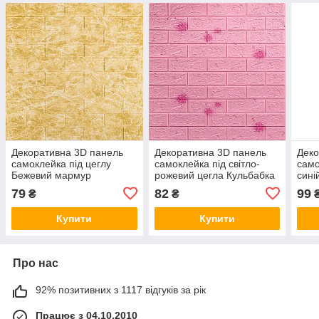
Декоративна 3D панель
Декоративна 3D панель
Деко
самоклейка під цеглу
самоклейка під світло-
само
Бежевий мармур
рожевий цегла Кульбабка
сині
700х770х3мм (062-3) SW-
700х770х5мм (022) SW-
700х
79
82
99
₴
₴
00000694
00000023
000
Купити
Купити
Про нас
92% позитивних з 1117 відгуків за рік
Працює з 04.10.2010