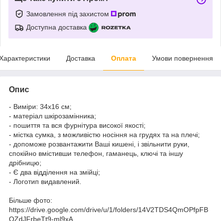
Замовлення під захистом
Доступна доставка
Характеристики
Доставка
Оплата
Умови повернення
Опис
- Виміри: 34х16 см;
- матеріал шкірозамінника;
- пошиття та вся фурнітура високої якості;
- містка сумка, з можливістю носіння на грудях та на плечі;
- допоможе розвантажити Ваші кишені, і звільнити руки,
спокійно вмістивши телефон, гаманець, ключі та іншу
дрібницю;
- Є два відділення на змійці;
- Логотип видавлений.
Більше фото:
https://drive.google.com/drive/u/1/folders/14V2TDS4QmOPfpFB
OZdJFrbeTt9-ml9xA