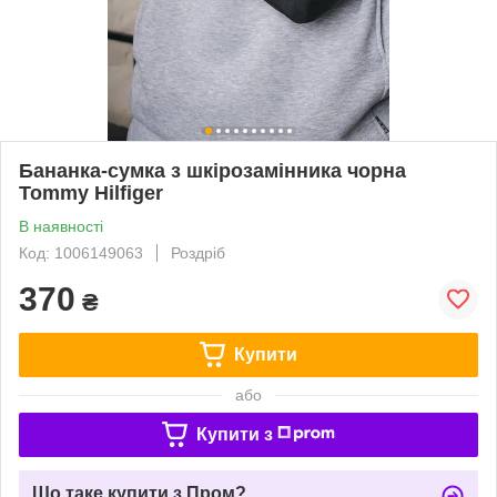
Бананка-сумка з шкірозамінника чорна
Tommy Hilfiger
В наявності
Код: 1006149063
Роздріб
370
₴
Купити
або
Купити з
Що таке купити з Пром?