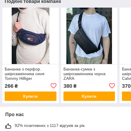
Подібні товари компанії
Бананка з перфор.
Бананка-сумка з
Бана
шкірозамінника синя
шкірозамінника чорна
шкір
Tommy Hilfiger
ZARA
Calv
266
380
370
₴
₴
Купити
Купити
Про нас
92% позитивних з 1117 відгуків за рік