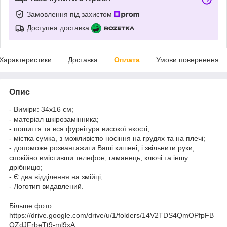
Замовлення під захистом
Доступна доставка
Характеристики
Доставка
Оплата
Умови повернення
Опис
- Виміри: 34х16 см;
- матеріал шкірозамінника;
- пошиття та вся фурнітура високої якості;
- містка сумка, з можливістю носіння на грудях та на плечі;
- допоможе розвантажити Ваші кишені, і звільнити руки,
спокійно вмістивши телефон, гаманець, ключі та іншу
дрібницю;
- Є два відділення на змійці;
- Логотип видавлений.
Більше фото:
https://drive.google.com/drive/u/1/folders/14V2TDS4QmOPfpFB
OZdJFrbeTt9-ml9xA