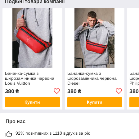
Подібні товари компанії
Бананка-сумка з
Бананка-сумка з
Бана
шкірозамінника червона
шкірозамінника червона
шкір
Louis Vuitton
Diesel
Phili
380
380
380
₴
₴
Купити
Купити
Про нас
92% позитивних з 1118 відгуків за рік