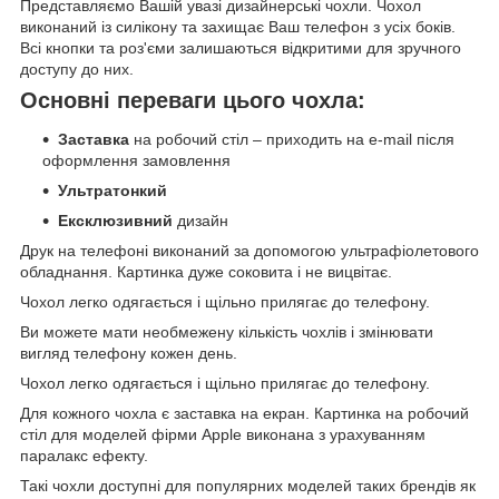
Представляємо Вашій увазі дизайнерські чохли. Чохол
виконаний із силікону та захищає Ваш телефон з усіх боків.
Всі кнопки та роз'єми залишаються відкритими для зручного
доступу до них.
Основні переваги цього чохла:
Заставка
на робочий стіл – приходить на e-mail після
оформлення замовлення
Ультратонкий
Ексклюзивний
дизайн
Друк на телефоні виконаний за допомогою ультрафіолетового
обладнання. Картинка дуже соковита і не вицвітає.
Чохол легко одягається і щільно прилягає до телефону.
Ви можете мати необмежену кількість чохлів і змінювати
вигляд телефону кожен день.
Чохол легко одягається і щільно прилягає до телефону.
Для кожного чохла є заставка на екран. Картинка на робочий
стіл для моделей фірми Apple виконана з урахуванням
паралакс ефекту.
Такі чохли доступні для популярних моделей таких брендів як