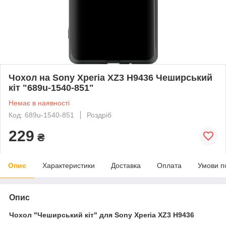
Чохол на Sony Xperia XZ3 H9436 Чеширський
кіт "689u-1540-851"
Немає в наявності
Код: 689u-1540-851
Роздріб
229
₴
Опис
Характеристики
Доставка
Оплата
Умови п
Опис
Чохол "Чеширський кіт" для Sony Xperia XZ3 H9436