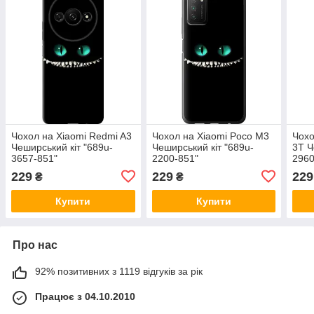
Чохол на Xiaomi Redmi A3
Чохол на Xiaomi Poco M3
Чохо
Чеширський кіт "689u-
Чеширський кіт "689u-
3T Ч
3657-851"
2200-851"
2960
229
229
229
₴
₴
Купити
Купити
Про нас
92% позитивних з 1119 відгуків за рік
Працює з 04.10.2010