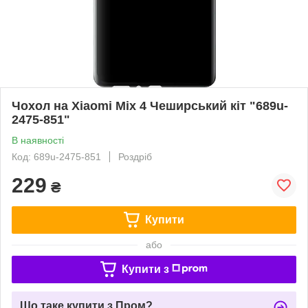
Чохол на Xiaomi Mix 4 Чеширський кіт "689u-
2475-851"
В наявності
Код: 689u-2475-851
Роздріб
229
₴
Купити
або
Купити з
Що таке купити з Пром?