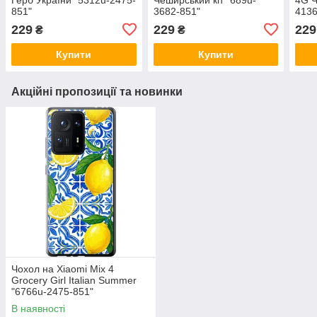
851"
3682-851"
4136
229
229
229
₴
₴
Купити
Купити
Акційні пропозиції та новинки
Чохол на Xiaomi Mix 4
Grocery Girl Italian Summer
"6766u-2475-851"
В наявності