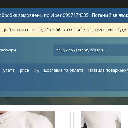
обробка замовлень по viber 0997174335 . Поганий зв'язок
 робіть запит на пошту або вайбер 0997174335 . Всі замовлення будут
сессуары
Статті
price
ПК
Доставка та оплата
Правила поверненн