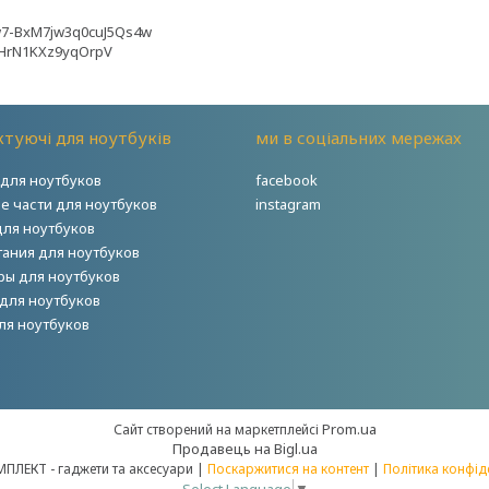
jw7-BxM7jw3q0cuJ5Qs4w
lZHrN1KXz9yqOrpV
туючі для ноутбуків
ми в соціальних мережах
для ноутбуков
facebook
е части для ноутбуков
instagram
для ноутбуков
тания для ноутбуков
ры для ноутбуков
для ноутбуков
ля ноутбуков
Prom.ua
Сайт створений на маркетплейсі
Продавець на Bigl.ua
НОУТКОМПЛЕКТ - гаджети та аксесуари |
Поскаржитися на контент
|
Політика конфід
Select Language
▼