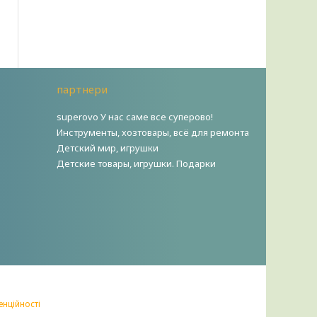
партнери
superovo У нас саме все суперово!
Инструменты, хозтовары, всё для ремонта
Детский мир, игрушки
Детские товары, игрушки. Подарки
енційності