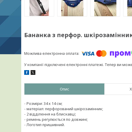
Бананка з перфор. шкірозамінник
У компанії підключені електронні платежі. Тепер ви мож
Опис
Х
- Розміри: 34 х 14 см;
- матеріал: перфорований шкірозамінник;
- 2 відділення на блискавці;
- ремень регулюється по довжині;
- Логотип пришивний.