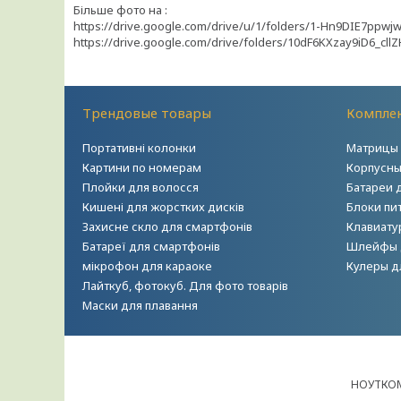
Більше фото на :
https://drive.google.com/drive/u/1/folders/1-Hn9DIE7ppw
https://drive.google.com/drive/folders/10dF6KXzay9iD6_cl
Трендовые товары
Комплек
Портативні колонки
Матрицы 
Картини по номерам
Корпусны
Плойки для волосся
Батареи 
Кишені для жорстких дисків
Блоки пи
Захисне скло для смартфонів
Клавиату
Батареї для смартфонів
Шлейфы 
мікрофон для караоке
Кулеры д
Лайткуб, фотокуб. Для фото товарів
Маски для плавання