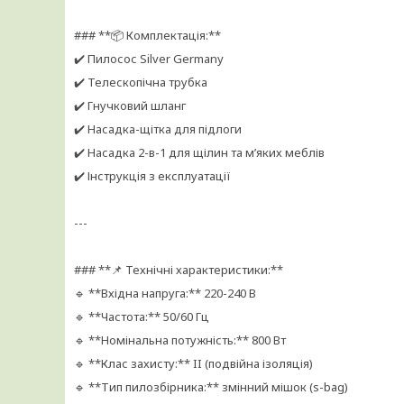
### **📦 Комплектація:**
✔️ Пилосос Silver Germany
✔️ Телескопічна трубка
✔️ Гнучковий шланг
✔️ Насадка-щітка для підлоги
✔️ Насадка 2-в-1 для щілин та м’яких меблів
✔️ Інструкція з експлуатації
---
### **📌 Технічні характеристики:**
🔹 **Вхідна напруга:** 220-240 В
🔹 **Частота:** 50/60 Гц
🔹 **Номінальна потужність:** 800 Вт
🔹 **Клас захисту:** II (подвійна ізоляція)
🔹 **Тип пилозбірника:** змінний мішок (s-bag)