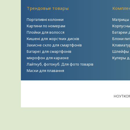
Трендовые товары
Комплек
Портативні колонки
Матрицы 
Картини по номерам
Корпусны
Плойки для волосся
Батареи 
Кишені для жорстких дисків
Блоки пи
Захисне скло для смартфонів
Клавиату
Батареї для смартфонів
Шлейфы 
мікрофон для караоке
Кулеры д
Лайткуб, фотокуб. Для фото товарів
Маски для плавання