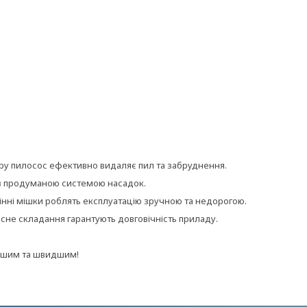
ору пилосос ефективно видаляє пил та забруднення.
й, з продуманою системою насадок.
змінні мішки роблять експлуатацію зручною та недорогою.
кісне складання гарантують довговічність приладу.
стішим та швидшим!