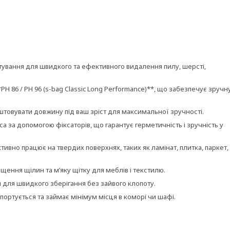
ктування для швидкого та ефективного видалення пилу, шерсті,
H 86 / PH 96 (s-bag Classic Long Performance)**, що забезпечує зручн
штовувати довжину під ваш зріст для максимальної зручності.
а за допомогою фіксаторів, що гарантує герметичність і зручність у
ивно працює на твердих поверхнях, таких як ламінат, плитка, паркет,
щення щілин та м’яку щітку для меблів і текстилю.
 для швидкого зберігання без зайвого клопоту.
портується та займає мінімум місця в коморі чи шафі.