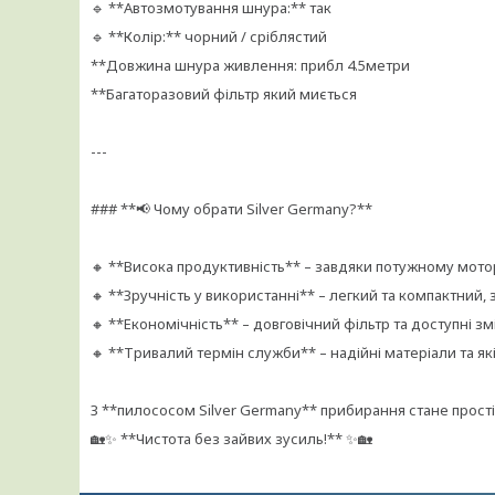
🔹 **Автозмотування шнура:** так
🔹 **Колір:** чорний / сріблястий
**Довжина шнура живлення: прибл 4.5метри
**Багаторазовий фільтр який миється
---
### **📢 Чому обрати Silver Germany?**
🔸 **Висока продуктивність** – завдяки потужному мот
🔸 **Зручність у використанні** – легкий та компактни
🔸 **Економічність** – довговічний фільтр та доступні 
🔸 **Тривалий термін служби** – надійні матеріали та я
З **пилососом Silver Germany** прибирання стане про
🏡✨ **Чистота без зайвих зусиль!** ✨🏡