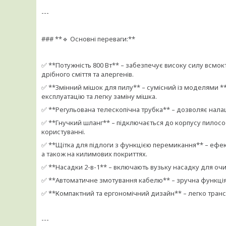
---
### **🔹 Основні переваги:**
✅ **Потужність 800 Вт** – забезпечує високу силу всмо
дрібного сміття та алергенів.
✅ **Змінний мішок для пилу** – сумісний із моделями **P
експлуатацію та легку заміну мішка.
✅ **Регульована телескопічна трубка** – дозволяє нала
✅ **Гнучкий шланг** – підключається до корпусу пилосос
користуванні.
✅ **Щітка для підлоги з функцією перемикання** – ефект
а також на килимових покриттях.
✅ **Насадки 2-в-1** – включають вузьку насадку для очи
✅ **Автоматичне змотування кабелю** – зручна функція
✅ **Компактний та ергономічний дизайн** – легко транс
---