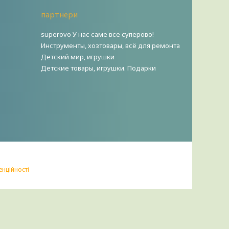
партнери
superovo У нас саме все суперово!
Инструменты, хозтовары, всё для ремонта
Детский мир, игрушки
Детские товары, игрушки. Подарки
енційності