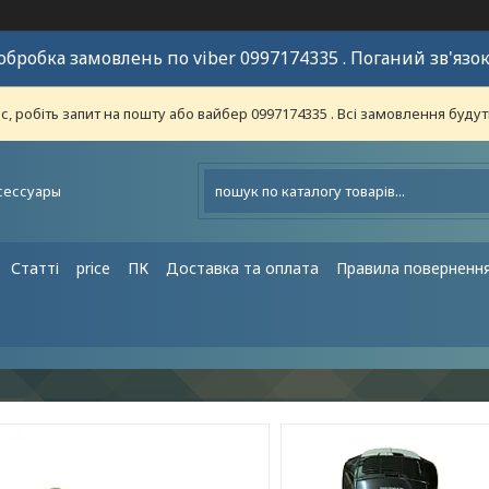
обробка замовлень по viber 0997174335 . Поганий зв'язок
 робіть запит на пошту або вайбер 0997174335 . Всі замовлення будут
сессуары
Статті
price
ПК
Доставка та оплата
Правила поверненн