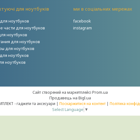
туючі для ноутбуків
ми в соціальних мережах
для ноутбуков
facebook
е части для ноутбуков
instagram
для ноутбуков
тания для ноутбуков
ры для ноутбуков
для ноутбуков
ля ноутбуков
Prom.ua
Сайт створений на маркетплейсі
Продавець на Bigl.ua
НОУТКОМПЛЕКТ - гаджети та аксесуари |
Поскаржитися на контент
|
Політика конфід
Select Language
▼