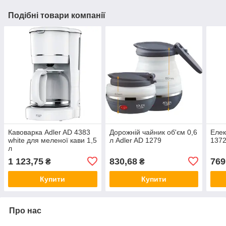
Подібні товари компанії
Кавоварка Adler AD 4383
Дорожній чайник об'єм 0,6
Елек
white для меленої кави 1,5
л Adler AD 1279
1372
л
1 123,75
830,68
769
₴
₴
Купити
Купити
Про нас