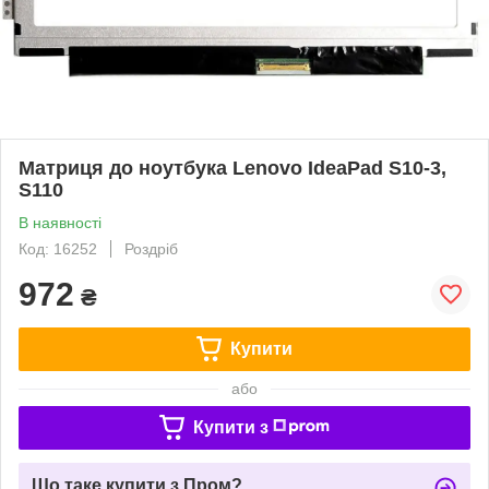
Матриця до ноутбука Lenovo IdeaPad S10-3,
S110
В наявності
Код: 16252
Роздріб
972
₴
Купити
або
Купити з
Що таке купити з Пром?