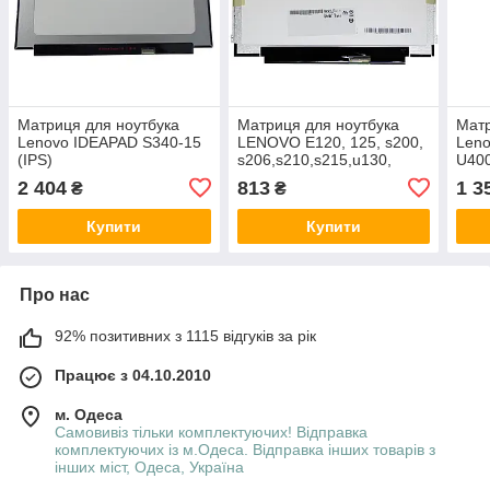
Матриця для ноутбука
Матриця для ноутбука
Матр
Lenovo IDEAPAD S340-15
LENOVO E120, 125, s200,
Leno
(IPS)
s206,s210,s215,u130,
U400
u150, u160, u165,X121,
2 404
813
1 3
₴
₴
X130,X150
Купити
Купити
Про нас
92% позитивних з 1115 відгуків за рік
Працює з 04.10.2010
м. Одеса
Самовивіз тільки комплектуючих! Відправка
комплектуючих із м.Одеса. Відправка інших товарів з
інших міст, Одеса, Україна