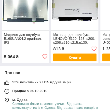
Матриця для ноутбука
Матриця для ноутбука
Матр
B160UAN04.2 оригінал,
LENOVO E120, 125, s200,
Leno
IPS
s206,s210,s215,u130,
U400
u150, u160, u165,X121,
813
1 3
₴
X130,X150
5 064
₴
Купити
Про нас
92% позитивних з 1115 відгуків за рік
Працює з 04.10.2010
м. Одеса
Самовивіз тільки комплектуючих! Відправка
комплектуючих із м.Одеса. Відправка інших товарів з