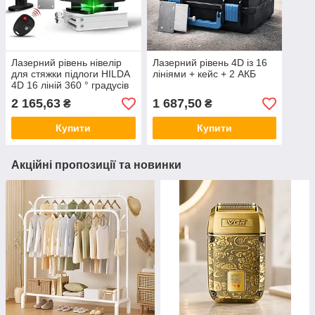
Лазерний рівень нівелір
Лазерний рівень 4D із 16
для стяжки підлоги HILDA
лініями + кейс + 2 АКБ
4D 16 ліній 360 ° градусів
самовирівнюється
2 165,63
1 687,50
₴
₴
Зелений промінь + пульт +
акумулятор
Купити
Купити
Акційні пропозиції та новинки