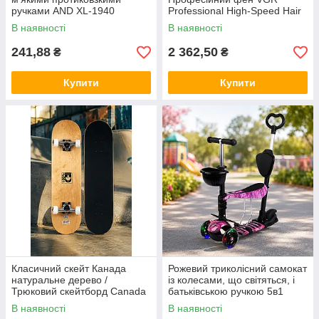
ручками AND XL-1940
Professional High-Speed Hair
Dryer Black
В наявності
В наявності
241,88
2 362,50
₴
₴
Купити
Купити
Класичний скейт Канада
Рожевий триколісний самокат
натуральне дерево /
із колесами, що світяться, і
Трюковий скейтборд Canada
батьківською ручкою 5в1
В наявності
В наявності