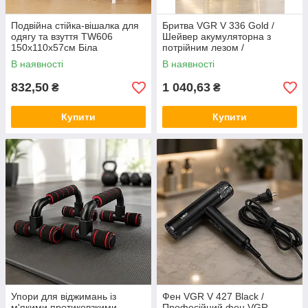
Подвійна стійка-вішалка для
Бритва VGR V 336 Gold /
одягу та взуття TW606
Шейвер акумуляторна з
150х110х57см Біла
потрійним лезом /
Електробритва 8500 об/хв
В наявності
В наявності
832,50
1 040,63
₴
₴
Купити
Купити
Упори для віджимань із
Фен VGR V 427 Black /
м'якими протиковзкими
Професійний фен VGR