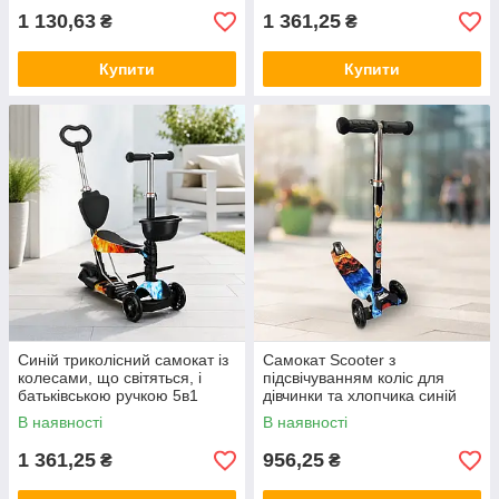
1 130,63
1 361,25
₴
₴
Купити
Купити
Синій триколісний самокат із
Самокат Scooter з
колесами, що світяться, і
підсвічуванням коліс для
батьківською ручкою 5в1
дівчинки та хлопчика синій
В наявності
В наявності
1 361,25
956,25
₴
₴