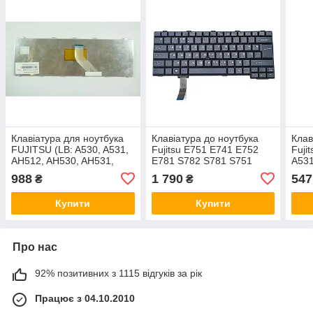
Клавіатура для ноутбука
Клавіатура до ноутбука
Клав
FUJITSU (LB: A530, A531,
Fujitsu E751 E741 E752
Fuji
AH512, AH530, AH531,
E781 S782 S781 S751
A531
NH751) rus, white
S792 AH701 S752
AH5
988
1 790
547
₴
₴
Купити
Купити
Про нас
92% позитивних з 1115 відгуків за рік
Працює з 04.10.2010