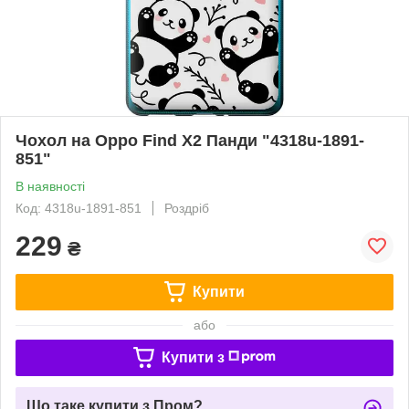
Чохол на Oppo Find X2 Панди "4318u-1891-
851"
В наявності
Код: 4318u-1891-851
Роздріб
229
₴
Купити
або
Купити з
Що таке купити з Пром?