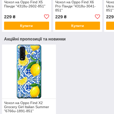
Чохол на Oppo Find X5
Чохол на Oppo Find X6
Чохо
Панди "4318u-2602-851"
Pro Панди "4318u-3041-
Ukra
851"
851"
229
229
229
₴
₴
Купити
Купити
Акційні пропозиції та новинки
Чохол на Oppo Find X2
Grocery Girl Italian Summer
"6766u-1891-851"