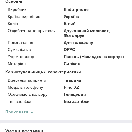
Основні
Виробник
Endorphone
Країна виробник
Україна
Колір
Білий
Оздоблення та прикраси
Друкований малюнок,
Фотодрук
Призначення
Для телефону
Сумісність з
OPPO
Форм-фактор
Панель (Накладка на корпус)
Матеріал
Силікон
Користувальницькі характеристики
Візерунки та принти
Тварини
Модель телефону
Find X2
Особливість кольору
Глянцевий
Тип застібки
Без застібки
Приховати
Умови доставки