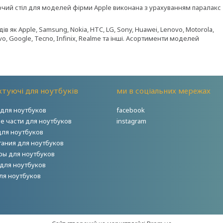
бочий стіл для моделей фірми Apple виконана з урахуванням паралакс
 як Apple, Samsung, Nokia, HTC, LG, Sony, Huawei, Lenovo, Motorola,
Vivo, Google, Tecno, Infinix, Realme та інші. Асортименти моделей
туючі для ноутбуків
ми в соціальних мережах
для ноутбуков
facebook
е части для ноутбуков
instagram
для ноутбуков
тания для ноутбуков
ры для ноутбуков
для ноутбуков
ля ноутбуков