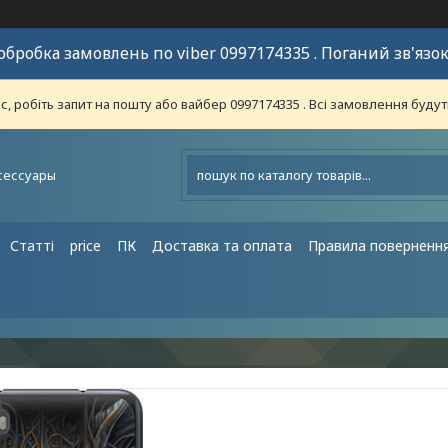
обробка замовлень по viber 0997174335 . Поганий зв'язок
 робіть запит на пошту або вайбер 0997174335 . Всі замовлення будут
сессуары
Статті
price
ПК
Доставка та оплата
Правила поверненн