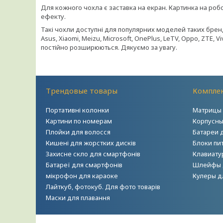
Для кожного чохла є заставка на екран. Картинка на ро
ефекту.
Такі чохли доступні для популярних моделей таких брендів
Asus, Xiaomi, Meizu, Microsoft, OnePlus, LeTV, Oppo, ZTE, 
постійно розширюються. Дякуємо за увагу.
Трендовые товары
Комплек
Портативні колонки
Матрицы 
Картини по номерам
Корпусны
Плойки для волосся
Батареи 
Кишені для жорстких дисків
Блоки пи
Захисне скло для смартфонів
Клавиату
Батареї для смартфонів
Шлейфы 
мікрофон для караоке
Кулеры д
Лайткуб, фотокуб. Для фото товарів
Маски для плавання