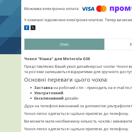
У компанії підключені електронні платежі. Тепер ви мож
Опис
Х
Чохол "Кішка" для Motorola G50
Представляємо Вашій увазі дизайнерські чохли. Чохол вик
та роз'єми залишаються відкритими для зручного доступ
Основні переваги цього чохла:
Заставка
на робочий стіл – приходить на e-mail п
Ультратонкий
Ексклюзивний
дизайн
Друк на телефоні виконаний за допомогою ультрафіолето
Чохол легко одягається і щільно прилягає до телефону.
Ви можете мати необмежену кількість чохлів і змінюват
Чохол легко одягається і щільно прилягає до телефону.