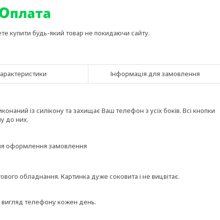
ете купити будь-який товар не покидаючи сайту.
арактеристики
Інформація для замовлення
онаний із силікону та захищає Ваш телефон з усіх боків. Всі кнопки
у до них.
ісля оформлення замовлення
вого обладнання. Картинка дуже соковита і не вицвітає.
и вигляд телефону кожен день.