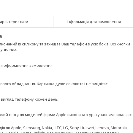
арактеристики
Інформація для замовлення
6
онаний із силікону та захищає Ваш телефон з усіх боків. Всі кнопки
у до них.
ісля оформлення замовлення
вого обладнання. Картинка дуже соковита і не вицвітає.
и вигляд телефону кожен день.
бочий стіл для моделей фірми Apple виконана з урахуванням паралакс
 як Apple, Samsung, Nokia, HTC, LG, Sony, Huawei, Lenovo, Motorola,