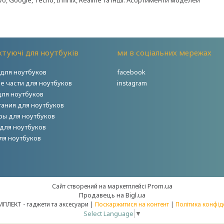
Vivo, Google, Tecno, Infinix, Realme та інші. Асортименти моделей
туючі для ноутбуків
ми в соціальних мережах
для ноутбуков
facebook
е части для ноутбуков
instagram
для ноутбуков
тания для ноутбуков
ры для ноутбуков
для ноутбуков
ля ноутбуков
Prom.ua
Сайт створений на маркетплейсі
Продавець на Bigl.ua
НОУТКОМПЛЕКТ - гаджети та аксесуари |
Поскаржитися на контент
|
Політика конфід
Select Language
▼