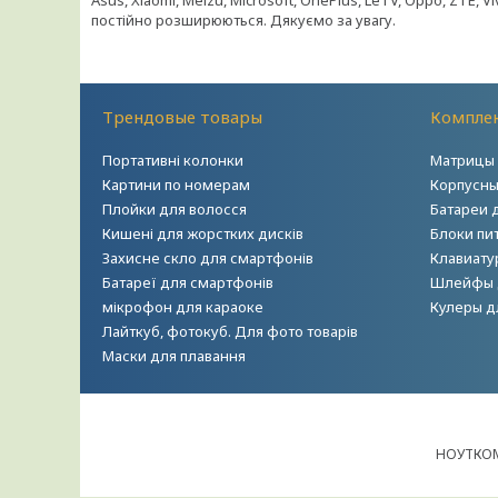
Asus, Xiaomi, Meizu, Microsoft, OnePlus, LeTV, Oppo, ZTE, 
постійно розширюються. Дякуємо за увагу.
Трендовые товары
Комплек
Портативні колонки
Матрицы 
Картини по номерам
Корпусны
Плойки для волосся
Батареи 
Кишені для жорстких дисків
Блоки пи
Захисне скло для смартфонів
Клавиату
Батареї для смартфонів
Шлейфы 
мікрофон для караоке
Кулеры д
Лайткуб, фотокуб. Для фото товарів
Маски для плавання