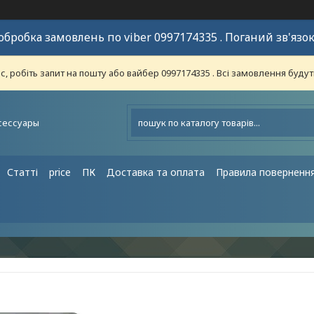
обробка замовлень по viber 0997174335 . Поганий зв'язок
 робіть запит на пошту або вайбер 0997174335 . Всі замовлення будут
сессуары
Статті
price
ПК
Доставка та оплата
Правила поверненн