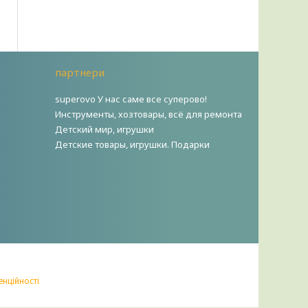
партнери
superovo У нас саме все суперово!
Инструменты, хозтовары, всё для ремонта
Детский мир, игрушки
Детские товары, игрушки. Подарки
енційності