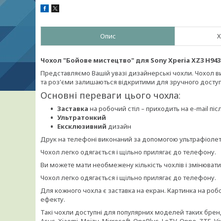
Опис
Х
Чохол "Бойове мистецтво" для Sony Xperia XZ3 H943
Представляємо Вашій увазі дизайнерські чохли. Чохол вик
та роз'єми залишаються відкритими для зручного доступ
Основні переваги цього чохла:
Заставка
на робочий стіл – приходить на e-mail п
Ультратонкий
Ексклюзивний
дизайн
Друк на телефоні виконаний за допомогою ультрафіолето
Чохол легко одягається і щільно прилягає до телефону.
Ви можете мати необмежену кількість чохлів і змінюват
Чохол легко одягається і щільно прилягає до телефону.
Для кожного чохла є заставка на екран. Картинка на ро
ефекту.
Такі чохли доступні для популярних моделей таких брендів