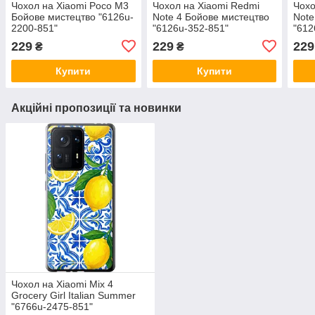
Чохол на Xiaomi Poco M3
Чохол на Xiaomi Redmi
Чохо
Бойове мистецтво "6126u-
Note 4 Бойове мистецтво
Note
2200-851"
"6126u-352-851"
"612
229
229
229
₴
₴
Купити
Купити
Акційні пропозиції та новинки
Чохол на Xiaomi Mix 4
Grocery Girl Italian Summer
"6766u-2475-851"