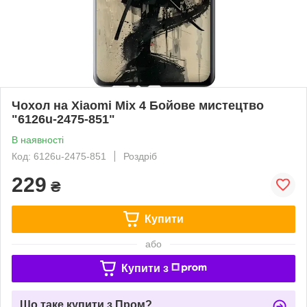
Чохол на Xiaomi Mix 4 Бойове мистецтво
"6126u-2475-851"
В наявності
Код: 6126u-2475-851
Роздріб
229
₴
Купити
або
Купити з
Що таке купити з Пром?