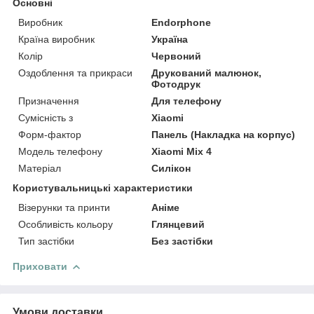
Основні
Виробник
Endorphone
Країна виробник
Україна
Колір
Червоний
Оздоблення та прикраси
Друкований малюнок,
Фотодрук
Призначення
Для телефону
Сумісність з
Xiaomi
Форм-фактор
Панель (Накладка на корпус)
Модель телефону
Xiaomi Mix 4
Матеріал
Силікон
Користувальницькі характеристики
Візерунки та принти
Аніме
Особливість кольору
Глянцевий
Тип застібки
Без застібки
Приховати
Умови доставки