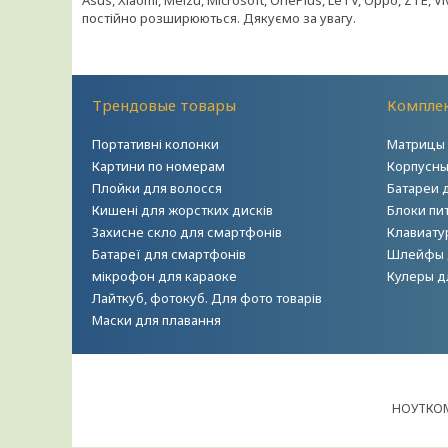
Asus, Xiaomi, Meizu, Microsoft, OnePlus, LeTV, Oppo, ZTE, 
постійно розширюються. Дякуємо за увагу.
Трендовые товары
Комплек
Портативні колонки
Матрицы 
Картини по номерам
Корпусны
Плойки для волосся
Батареи 
Кишені для жорстких дисків
Блоки пи
Захисне скло для смартфонів
Клавиату
Батареї для смартфонів
Шлейфы 
мікрофон для караоке
Кулеры д
Лайткуб, фотокуб. Для фото товарів
Маски для плавання