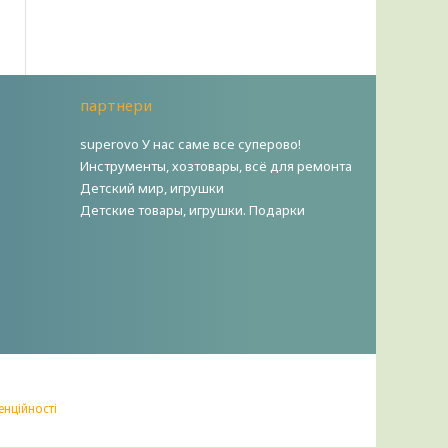
партнери
superovo У нас саме все суперово!
Инструменты, хозтовары, всё для ремонта
Детский мир, игрушки
Детские товары, игрушки. Подарки
енційності