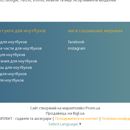
Vivo, Google, Tecno, Infinix, Realme та інші. Асортименти моделей
туючі для ноутбуків
ми в соціальних мережах
для ноутбуков
facebook
е части для ноутбуков
instagram
для ноутбуков
тания для ноутбуков
ры для ноутбуков
для ноутбуков
ля ноутбуков
Prom.ua
Сайт створений на маркетплейсі
Продавець на Bigl.ua
НОУТКОМПЛЕКТ - гаджети та аксесуари |
Поскаржитися на контент
|
Політика конфід
Select Language
▼