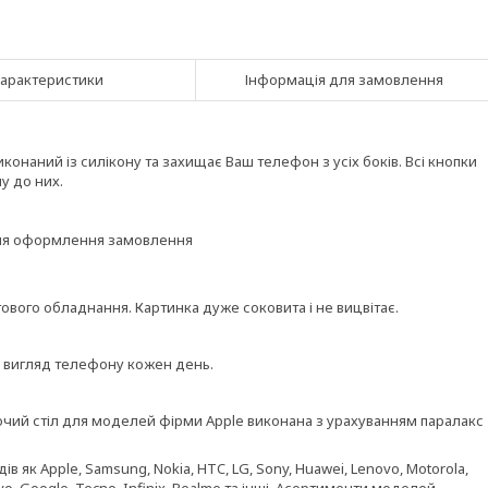
арактеристики
Інформація для замовлення
онаний із силікону та захищає Ваш телефон з усіх боків. Всі кнопки
у до них.
ісля оформлення замовлення
вого обладнання. Картинка дуже соковита і не вицвітає.
и вигляд телефону кожен день.
бочий стіл для моделей фірми Apple виконана з урахуванням паралакс
 як Apple, Samsung, Nokia, HTC, LG, Sony, Huawei, Lenovo, Motorola,