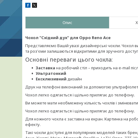
Опис
Х
Чохол "Східний дух" для Oppo Reno Ace
Представляємо Вашій увазі дизайнерські чохли. Чохол вик
та роз'єми залишаються відкритими для зручного доступ
Основні переваги цього чохла:
Заставка
на робочий стіл – приходить на e-mail п
Ультратонкий
Ексклюзивний
дизайн
Друк на телефоні виконаний за допомогою ультрафіолето
Чохол легко одягається і щільно прилягає до телефону.
Ви можете мати необмежену кількість чохлів і змінюват
Чохол легко одягається і щільно прилягає до телефону.
Для кожного чохла є заставка на екран. Картинка на ро
ефекту.
Такі чохли доступні для популярних моделей таких брендів