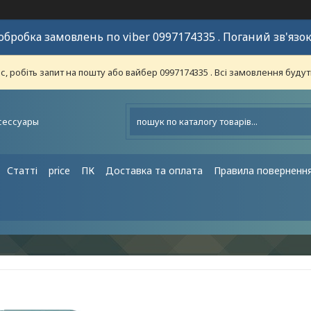
обробка замовлень по viber 0997174335 . Поганий зв'язок
 робіть запит на пошту або вайбер 0997174335 . Всі замовлення будут
сессуары
Статті
price
ПК
Доставка та оплата
Правила поверненн