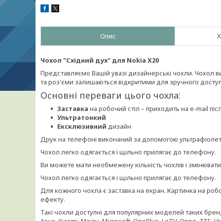
Опис
Х
Чохол "Східний дух" для Nokia X20
Представляємо Вашій увазі дизайнерські чохли. Чохол вик
та роз'єми залишаються відкритими для зручного доступ
Основні переваги цього чохла:
Заставка
на робочий стіл – приходить на e-mail п
Ультратонкий
Ексклюзивний
дизайн
Друк на телефоні виконаний за допомогою ультрафіолето
Чохол легко одягається і щільно прилягає до телефону.
Ви можете мати необмежену кількість чохлів і змінюват
Чохол легко одягається і щільно прилягає до телефону.
Для кожного чохла є заставка на екран. Картинка на ро
ефекту.
Такі чохли доступні для популярних моделей таких брендів