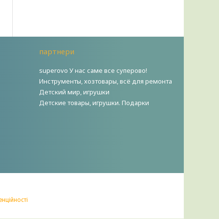
партнери
superovo У нас саме все суперово!
Инструменты, хозтовары, всё для ремонта
Детский мир, игрушки
Детские товары, игрушки. Подарки
енційності