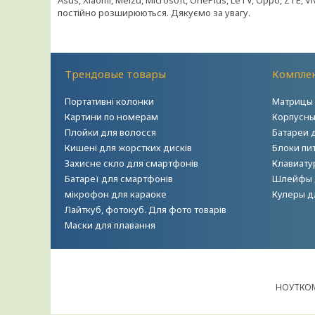
Asus, Xiaomi, Meizu, Microsoft, OnePlus, LeTV, Oppo, ZTE, 
постійно розширюються. Дякуємо за увагу.
Трендовые товары
Комплек
Портативні колонки
Матрицы 
Картини по номерам
Корпусны
Плойки для волосся
Батареи 
Кишені для жорстких дисків
Блоки пи
Захисне скло для смартфонів
Клавиату
Батареї для смартфонів
Шлейфы 
мікрофон для караоке
Кулеры д
Лайткуб, фотокуб. Для фото товарів
Маски для плавання