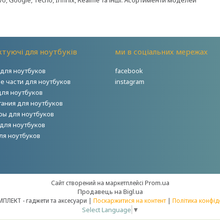
Vivo, Google, Tecno, Infinix, Realme та інші. Асортименти моделей
туючі для ноутбуків
ми в соціальних мережах
для ноутбуков
facebook
е части для ноутбуков
instagram
для ноутбуков
тания для ноутбуков
ры для ноутбуков
для ноутбуков
ля ноутбуков
Prom.ua
Сайт створений на маркетплейсі
Продавець на Bigl.ua
НОУТКОМПЛЕКТ - гаджети та аксесуари |
Поскаржитися на контент
|
Політика конфід
Select Language
▼