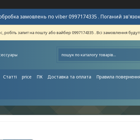
обробка замовлень по viber 0997174335 . Поганий зв'язок
 робіть запит на пошту або вайбер 0997174335 . Всі замовлення будут
сессуары
Статті
price
ПК
Доставка та оплата
Правила поверненн