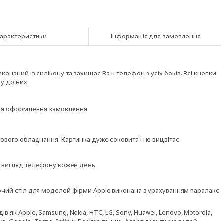
арактеристики
Інформація для замовлення
онаний із силікону та захищає Ваш телефон з усіх боків. Всі кнопки
у до них.
ісля оформлення замовлення
вого обладнання. Картинка дуже соковита і не вицвітає.
и вигляд телефону кожен день.
бочий стіл для моделей фірми Apple виконана з урахуванням паралакс
 як Apple, Samsung, Nokia, HTC, LG, Sony, Huawei, Lenovo, Motorola,