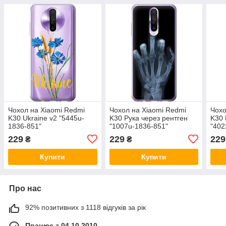
Чохол на Xiaomi Redmi
Чохол на Xiaomi Redmi
Чохо
K30 Ukraine v2 "5445u-
K30 Рука через рентген
K30 
1836-851"
"1007u-1836-851"
"402
229
229
229
₴
₴
Купити
Купити
Про нас
92% позитивних з 1118 відгуків за рік
Працює з 04.10.2010