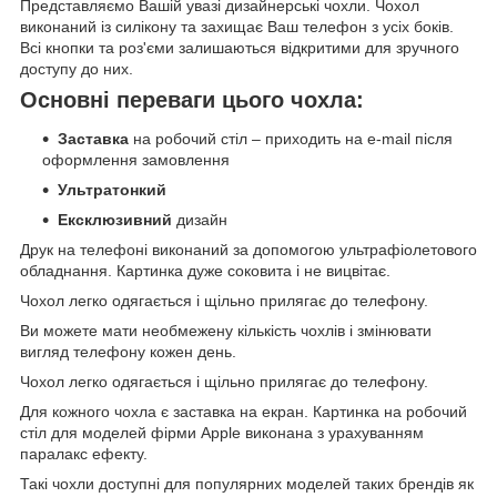
Представляємо Вашій увазі дизайнерські чохли. Чохол
виконаний із силікону та захищає Ваш телефон з усіх боків.
Всі кнопки та роз'єми залишаються відкритими для зручного
доступу до них.
Основні переваги цього чохла:
Заставка
на робочий стіл – приходить на e-mail після
оформлення замовлення
Ультратонкий
Ексклюзивний
дизайн
Друк на телефоні виконаний за допомогою ультрафіолетового
обладнання. Картинка дуже соковита і не вицвітає.
Чохол легко одягається і щільно прилягає до телефону.
Ви можете мати необмежену кількість чохлів і змінювати
вигляд телефону кожен день.
Чохол легко одягається і щільно прилягає до телефону.
Для кожного чохла є заставка на екран. Картинка на робочий
стіл для моделей фірми Apple виконана з урахуванням
паралакс ефекту.
Такі чохли доступні для популярних моделей таких брендів як