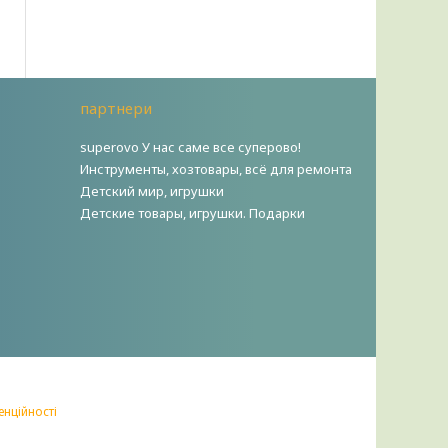
партнери
superovo У нас саме все суперово!
Инструменты, хозтовары, всё для ремонта
Детский мир, игрушки
Детские товары, игрушки. Подарки
енційності