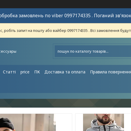
обробка замовлень по viber 0997174335 . Поганий зв'язок
 робіть запит на пошту або вайбер 0997174335 . Всі замовлення будут
сессуары
Статті
price
ПК
Доставка та оплата
Правила поверненн