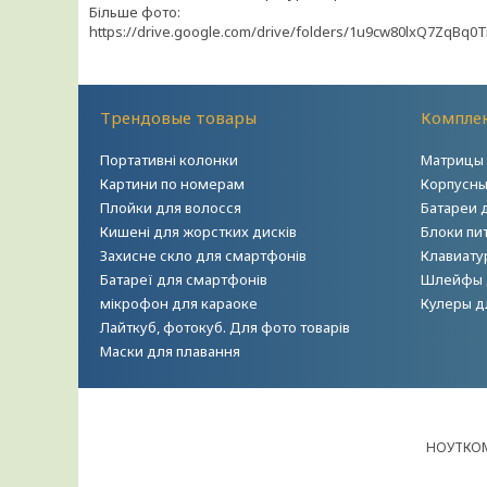
Більше фото:
https://drive.google.com/drive/folders/1u9cw80lxQ7ZqBq0
Трендовые товары
Комплек
Портативні колонки
Матрицы 
Картини по номерам
Корпусны
Плойки для волосся
Батареи 
Кишені для жорстких дисків
Блоки пи
Захисне скло для смартфонів
Клавиату
Батареї для смартфонів
Шлейфы 
мікрофон для караоке
Кулеры д
Лайткуб, фотокуб. Для фото товарів
Маски для плавання