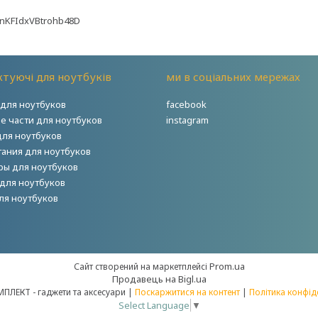
TnKFIdxVBtrohb48D
туючі для ноутбуків
ми в соціальних мережах
для ноутбуков
facebook
е части для ноутбуков
instagram
для ноутбуков
тания для ноутбуков
ры для ноутбуков
для ноутбуков
ля ноутбуков
Prom.ua
Сайт створений на маркетплейсі
Продавець на Bigl.ua
НОУТКОМПЛЕКТ - гаджети та аксесуари |
Поскаржитися на контент
|
Політика конфід
Select Language
▼