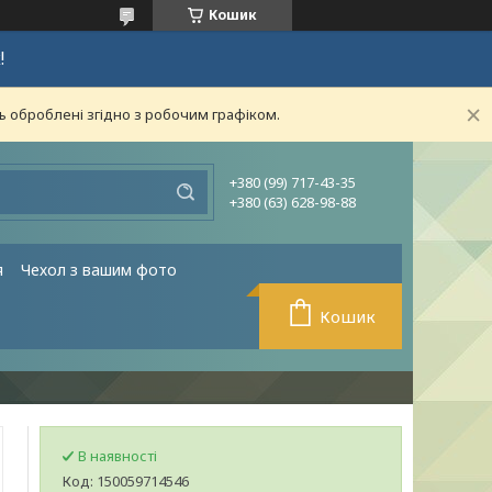
Кошик
!
ь оброблені згідно з робочим графіком.
+380 (99) 717-43-35
+380 (63) 628-98-88
я
Чехол з вашим фото
Кошик
В наявності
Код:
150059714546