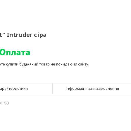
" Intruder сіра
ете купити будь-який товар не покидаючи сайту.
арактеристики
Інформація для замовлення
ться);