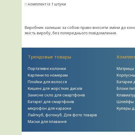
∷ комплект із 1 штуки
Виробник залишає за собою право вносити зміни до конст
якість виробу, без попереднього повідомлення.
Трендовые товары
Комплек
Портативні колонки
Матрицы 
Картини по номерам
Корпусны
Плойки для волосся
Батареи 
Кишені для жорстких дисків
Блоки пи
Захисне скло для смартфонів
Клавиату
Батареї для смартфонів
Шлейфы 
мікрофон для караоке
Кулеры д
Лайткуб, фотокуб. Для фото товарів
Маски для плавання