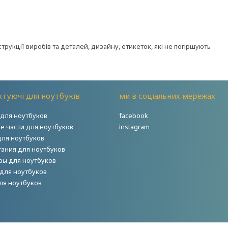
рукції виробів та деталей, дизайну, етикеток, які не погіршують
туючі для ноутбуків
ми в соціальних мережах
для ноутбуков
facebook
е части для ноутбуков
instagram
для ноутбуков
тания для ноутбуков
ры для ноутбуков
для ноутбуков
ля ноутбуков