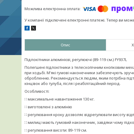
У компанії підключені електронні платежі. Тепер ви мож
Опис
Х
Підлокітники алюмінієві, регулюючі (89-119 см.) FY937L
Полегшені підлокітники з телескопічним кнопковим ме
при ходьбі. М'які гумові наконечники забезпечують зручн
обробленню. Рекомендується людям, яким потрібна підтр
кінцівок або тулуба, після і реабілітаційний період.
Особливості:
∷ максимальне навантаження 130 кг.
∷ виготовлені з алюмінію
∷ регулювання кроку дозволяє відрегулювати висоту від
∷ милиці мають гумовий наконечник, завдяки чому підхо
∷ регулювання висоти: 89-119 см.