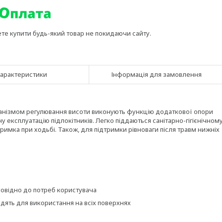
ете купити будь-який товар не покидаючи сайту.
арактеристики
Інформація для замовлення
ханізмом регулювання висоти виконують функцію додаткової опори
у експлуатацію підлокітників. Легко піддаються санітарно-гігієнічном
имка при ходьбі. Також, для підтримки рівноваги після травм нижніх
повідно до потреб користувача
дять для використання на всіх поверхнях