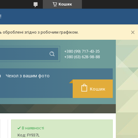
Кошик
!
ь оброблені згідно з робочим графіком.
+380 (99) 717-43-35
+380 (63) 628-98-88
я
Чехол з вашим фото
Кошик
В наявності
Код:
FY937L