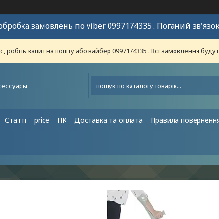
обробка замовлень по viber 0997174335 . Поганий зв'язок
 робіть запит на пошту або вайбер 0997174335 . Всі замовлення будут
сессуары
Статті
price
ПК
Доставка та оплата
Правила поверненн