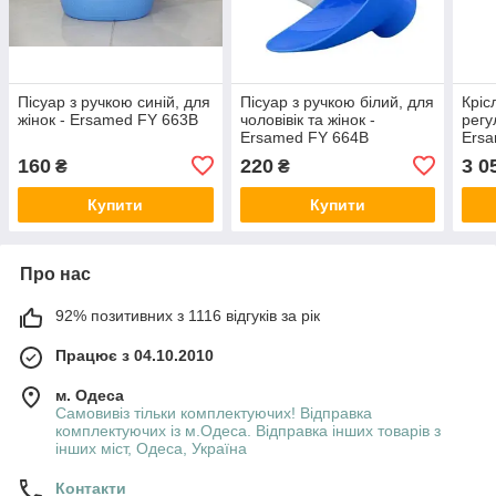
Пісуар з ручкою синій, для
Пісуар з ручкою білий, для
Кріс
жінок - Ersamed FY 663B
чоловівік та жінок -
регу
Ersamed FY 664B
Ersa
160
220
3 0
₴
₴
Купити
Купити
Про нас
92% позитивних з 1116 відгуків за рік
Працює з 04.10.2010
м. Одеса
Самовивіз тільки комплектуючих! Відправка
комплектуючих із м.Одеса. Відправка інших товарів з
інших міст, Одеса, Україна
Контакти