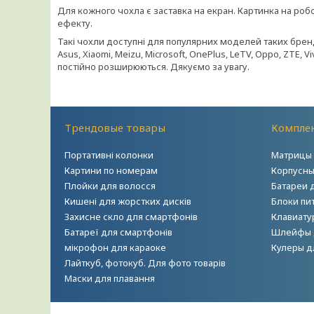
Для кожного чохла є заставка на екран. Картинка на ро
ефекту.
Такі чохли доступні для популярних моделей таких брендів
Asus, Xiaomi, Meizu, Microsoft, OnePlus, LeTV, Oppo, ZTE, 
постійно розширюються. Дякуємо за увагу.
Трендовые товары
Комплек
Портативні колонки
Матрицы 
Картини по номерам
Корпусны
Плойки для волосся
Батареи 
Кишені для жорстких дисків
Блоки пи
Захисне скло для смартфонів
Клавиату
Батареї для смартфонів
Шлейфы 
мікрофон для караоке
Кулеры д
Лайткуб, фотокуб. Для фото товарів
Маски для плавання