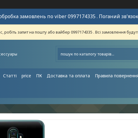
обробка замовлень по viber 0997174335 . Поганий зв'язок
 робіть запит на пошту або вайбер 0997174335 . Всі замовлення будут
сессуары
Статті
price
ПК
Доставка та оплата
Правила поверненн