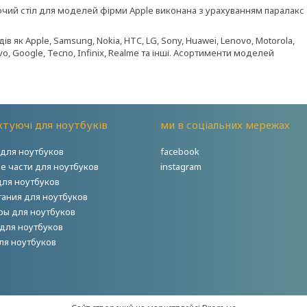
бочий стіл для моделей фірми Apple виконана з урахуванням паралакс
 як Apple, Samsung, Nokia, HTC, LG, Sony, Huawei, Lenovo, Motorola,
Vivo, Google, Tecno, Infinix, Realme та інші. Асортименти моделей
туючі для ноутбуків
ми в соціальних мережах
для ноутбуков
facebook
е части для ноутбуков
instagram
для ноутбуков
тания для ноутбуков
ры для ноутбуков
для ноутбуков
ля ноутбуков