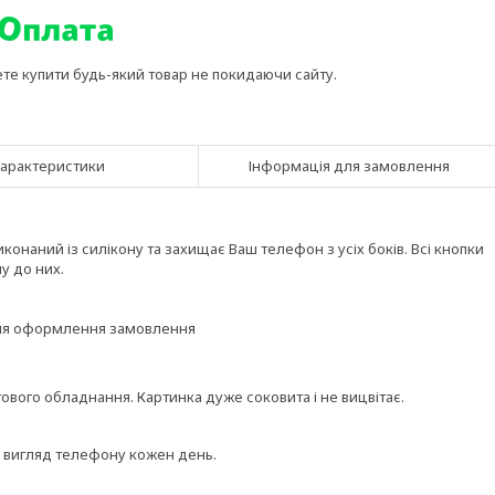
ете купити будь-який товар не покидаючи сайту.
арактеристики
Інформація для замовлення
онаний із силікону та захищає Ваш телефон з усіх боків. Всі кнопки
у до них.
ісля оформлення замовлення
вого обладнання. Картинка дуже соковита і не вицвітає.
и вигляд телефону кожен день.