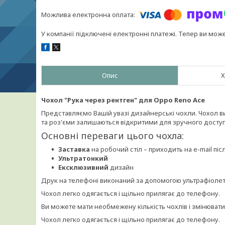
У компанії підключені електронні платежі. Тепер ви мож
Опис
Х
Чохол "Рука через рентген" для Oppo Reno Ace
Представляємо Вашій увазі дизайнерські чохли. Чохол вик
та роз'єми залишаються відкритими для зручного доступ
Основні переваги цього чохла:
Заставка
на робочий стіл – приходить на e-mail п
Ультратонкий
Ексклюзивний
дизайн
Друк на телефоні виконаний за допомогою ультрафіолето
Чохол легко одягається і щільно прилягає до телефону.
Ви можете мати необмежену кількість чохлів і змінюват
Чохол легко одягається і щільно прилягає до телефону.