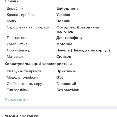
Основні
Виробник
Endorphone
Країна виробник
Україна
Колір
Чорний
Оздоблення та прикраси
Фотодрук, Друкований
малюнок
Призначення
Для телефону
Сумісність з
Motorola
Форм-фактор
Панель (Накладка на корпус)
Матеріал
Силікон
Користувальницькі характеристики
Візерунки та принти
Прикольні
Модель телефону
G50
Особливість кольору
Глянцевий
Тип застібки
Без застібки
Приховати
Умови доставки