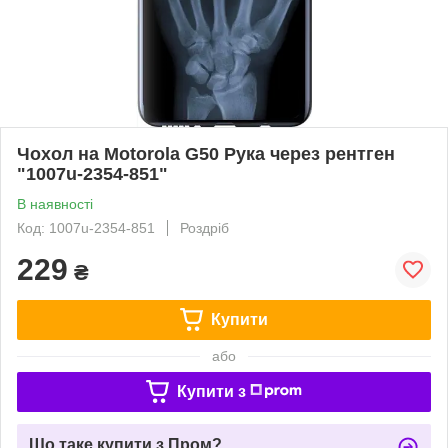
Чохол на Motorola G50 Рука через рентген
"1007u-2354-851"
В наявності
Код: 1007u-2354-851
Роздріб
229
₴
Купити
або
Купити з
Що таке купити з Пром?