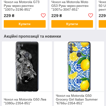
Чохол на Motorola G73
Чохол на Motorola Moto
Чохо
Рука через рентген
G53 Рука через рентген
50 U
"1007u-3196-851"
"1007u-3047-851"
рент
229
229
229
₴
₴
Купити
Купити
Акційні пропозиції та новинки
Чохол на Motorola G50
Чохол на Motorola G50 Лев
Grocery Girl Italian Summer
"1080u-2354-851"
"6766u-2354-851"