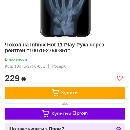
Чохол на Infinix Hot 11 Play Рука через
рентген "1007u-2756-851"
В наявності
Код: 1007u-2756-851
Роздріб
229
₴
Купити
або
Купити з
Що таке купити з Пром?