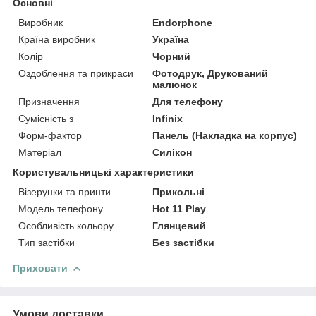
Основні
Виробник
Endorphone
Країна виробник
Україна
Колір
Чорний
Оздоблення та прикраси
Фотодрук, Друкований
малюнок
Призначення
Для телефону
Сумісність з
Infinix
Форм-фактор
Панель (Накладка на корпус)
Матеріал
Силікон
Користувальницькі характеристики
Візерунки та принти
Прикольні
Модель телефону
Hot 11 Play
Особливість кольору
Глянцевий
Тип застібки
Без застібки
Приховати
Умови доставки