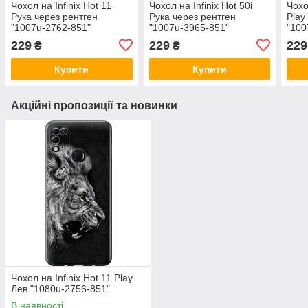
Чохол на Infinix Hot 11
Чохол на Infinix Hot 50i
Чохо
Рука через рентген
Рука через рентген
Play
"1007u-2762-851"
"1007u-3965-851"
"100
229
229
229
₴
₴
Купити
Купити
Акційні пропозиції та новинки
Чохол на Infinix Hot 11 Play
Лев "1080u-2756-851"
В наявності